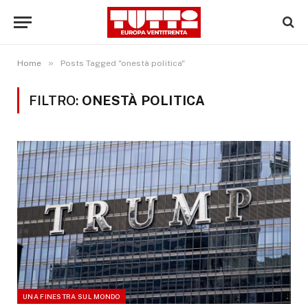
»
Home
Posts Tagged "onestà politica"
FILTRO:
ONESTÀ POLITICA
UNA FINESTRA SUL MONDO