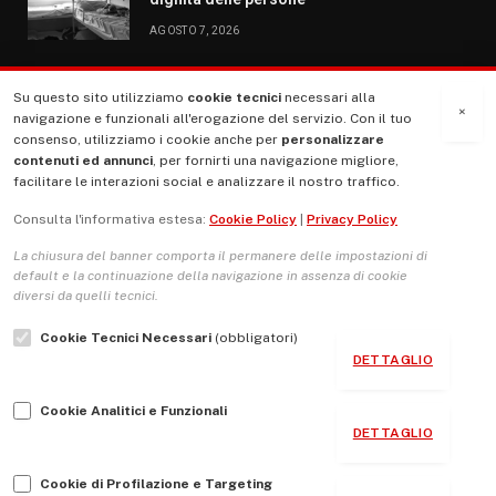
AGOSTO 7, 2026
Su questo sito utilizziamo
cookie tecnici
necessari alla
MENU
×
navigazione e funzionali all'erogazione del servizio. Con il tuo
consenso, utilizziamo i cookie anche per
personalizzare
contenuti ed annunci
, per fornirti una navigazione migliore,
La Nostra Storia
facilitare le interazioni social e analizzare il nostro traffico.
La governance del sito giornale TUTTI Europa ventitrenta
Consulta l'informativa estesa:
Cookie Policy
|
Privacy Policy
Comitato promotore
La chiusura del banner comporta il permanere delle impostazioni di
Le Copertine
default e la continuazione della navigazione in assenza di cookie
diversi da quelli tecnici.
L’Associazione
Cookie Tecnici Necessari
(obbligatori)
Indirizzo Socio Politico Culturale
DETTAGLIO
Cambio di passo
Cookie Analitici e Funzionali
Guida per le autrici e gli autori
DETTAGLIO
Contatti
Cookie di Profilazione e Targeting