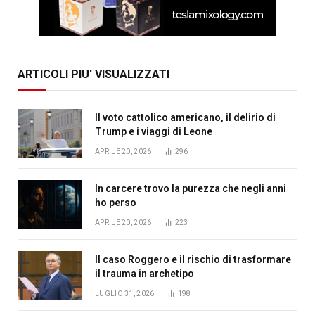
ARTICOLI PIU' VISUALIZZATI
Il voto cattolico americano, il delirio di
Trump e i viaggi di Leone
APRILE 20, 2026
296
In carcere trovo la purezza che negli anni
ho perso
APRILE 20, 2026
223
Il caso Roggero e il rischio di trasformare
il trauma in archetipo
LUGLIO 31, 2026
198