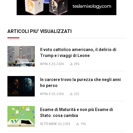
ARTICOLI PIU' VISUALIZZATI
Il voto cattolico americano, il delirio di
Trump e i viaggi di Leone
APRILE 20, 2026
296
In carcere trovo la purezza che negli anni
ho perso
APRILE 20, 2026
222
Esame di Maturità e non più Esame di
Stato: cosa cambia
SETTEMBRE 20, 2025
196