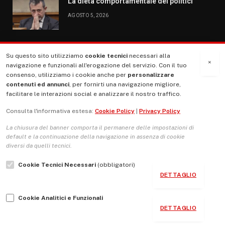
La dieta comportamentale dei politici
AGOSTO 5, 2026
Su questo sito utilizziamo
cookie tecnici
necessari alla
MENU
×
navigazione e funzionali all'erogazione del servizio. Con il tuo
consenso, utilizziamo i cookie anche per
personalizzare
contenuti ed annunci
, per fornirti una navigazione migliore,
La Nostra Storia
facilitare le interazioni social e analizzare il nostro traffico.
La governance del sito giornale TUTTI Europa ventitrenta
Consulta l'informativa estesa:
Cookie Policy
|
Privacy Policy
Comitato promotore
La chiusura del banner comporta il permanere delle impostazioni di
Le Copertine
default e la continuazione della navigazione in assenza di cookie
diversi da quelli tecnici.
L’Associazione
Cookie Tecnici Necessari
(obbligatori)
Indirizzo Socio Politico Culturale
DETTAGLIO
Cambio di passo
Cookie Analitici e Funzionali
Guida per le autrici e gli autori
DETTAGLIO
Contatti