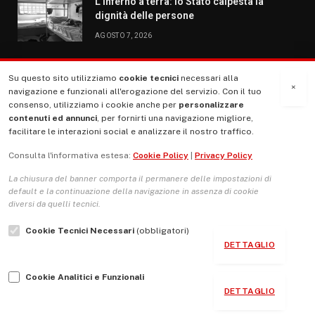
L’inferno a terra: lo Stato calpesta la
dignità delle persone
AGOSTO 7, 2026
Su questo sito utilizziamo
cookie tecnici
necessari alla
MENU
×
navigazione e funzionali all'erogazione del servizio. Con il tuo
consenso, utilizziamo i cookie anche per
personalizzare
contenuti ed annunci
, per fornirti una navigazione migliore,
La Nostra Storia
facilitare le interazioni social e analizzare il nostro traffico.
La governance del sito giornale TUTTI Europa ventitrenta
Consulta l'informativa estesa:
Cookie Policy
|
Privacy Policy
Comitato promotore
La chiusura del banner comporta il permanere delle impostazioni di
Le Copertine
default e la continuazione della navigazione in assenza di cookie
diversi da quelli tecnici.
L’Associazione
Cookie Tecnici Necessari
(obbligatori)
Indirizzo Socio Politico Culturale
DETTAGLIO
Cambio di passo
Cookie Analitici e Funzionali
Guida per le autrici e gli autori
DETTAGLIO
Contatti