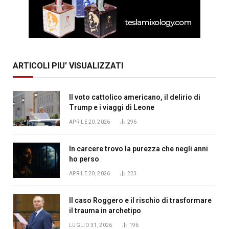
ARTICOLI PIU' VISUALIZZATI
Il voto cattolico americano, il delirio di
Trump e i viaggi di Leone
APRILE 20, 2026
296
In carcere trovo la purezza che negli anni
ho perso
APRILE 20, 2026
223
Il caso Roggero e il rischio di trasformare
il trauma in archetipo
LUGLIO 31, 2026
196