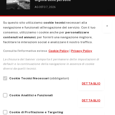
AGOSTO 7, 2026
Su questo sito utilizziamo
cookie tecnici
necessari alla
MENU
×
navigazione e funzionali all'erogazione del servizio. Con il tuo
consenso, utilizziamo i cookie anche per
personalizzare
contenuti ed annunci
, per fornirti una navigazione migliore,
La Nostra Storia
facilitare le interazioni social e analizzare il nostro traffico.
La governance del sito giornale TUTTI Europa ventitrenta
Consulta l'informativa estesa:
Cookie Policy
|
Privacy Policy
Comitato promotore
La chiusura del banner comporta il permanere delle impostazioni di
Le Copertine
default e la continuazione della navigazione in assenza di cookie
diversi da quelli tecnici.
L’Associazione
Cookie Tecnici Necessari
(obbligatori)
Indirizzo Socio Politico Culturale
DETTAGLIO
Cambio di passo
Cookie Analitici e Funzionali
Guida per le autrici e gli autori
DETTAGLIO
Contatti
Cookie di Profilazione e Targeting