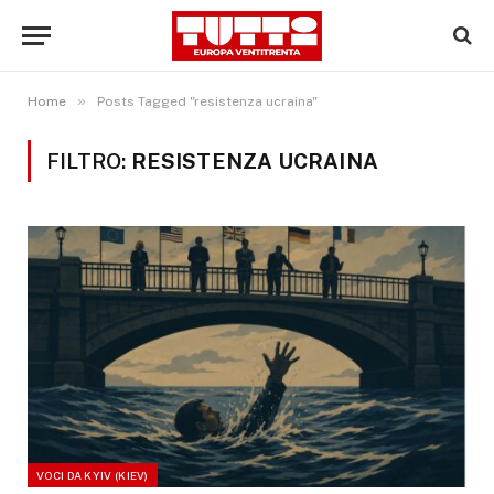
»
Home
Posts Tagged "resistenza ucraina"
FILTRO:
RESISTENZA UCRAINA
VOCI DA KYIV (KIEV)