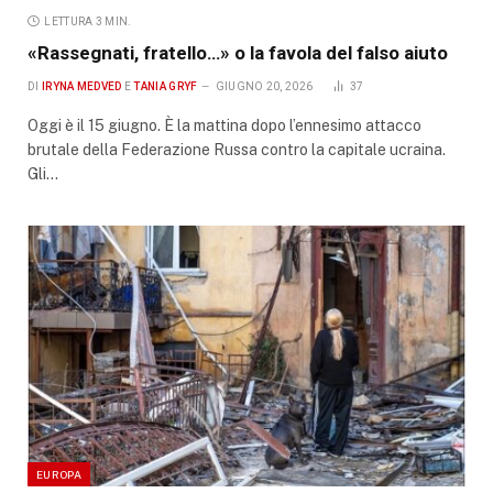
LETTURA 3 MIN.
«Rassegnati, fratello…» o la favola del falso aiuto
DI
IRYNA MEDVED
E
TANIA GRYF
GIUGNO 20, 2026
37
Oggi è il 15 giugno. È la mattina dopo l’ennesimo attacco
brutale della Federazione Russa contro la capitale ucraina.
Gli…
EUROPA