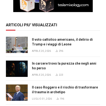
ARTICOLI PIU' VISUALIZZATI
Il voto cattolico americano, il delirio di
Trump e i viaggi di Leone
APRILE 20, 2026
296
In carcere trovo la purezza che negli anni
ho perso
APRILE 20, 2026
223
Il caso Roggero e il rischio di trasformare
il trauma in archetipo
LUGLIO 31, 2026
196