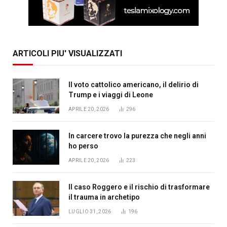
ARTICOLI PIU' VISUALIZZATI
Il voto cattolico americano, il delirio di
Trump e i viaggi di Leone
APRILE 20, 2026
296
In carcere trovo la purezza che negli anni
ho perso
APRILE 20, 2026
223
Il caso Roggero e il rischio di trasformare
il trauma in archetipo
LUGLIO 31, 2026
196