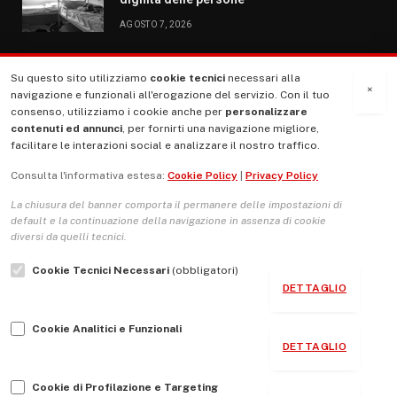
AGOSTO 7, 2026
Su questo sito utilizziamo
cookie tecnici
necessari alla
MENU
×
navigazione e funzionali all'erogazione del servizio. Con il tuo
consenso, utilizziamo i cookie anche per
personalizzare
contenuti ed annunci
, per fornirti una navigazione migliore,
La Nostra Storia
facilitare le interazioni social e analizzare il nostro traffico.
La governance del sito giornale TUTTI Europa ventitrenta
Consulta l'informativa estesa:
Cookie Policy
|
Privacy Policy
Comitato promotore
La chiusura del banner comporta il permanere delle impostazioni di
Le Copertine
default e la continuazione della navigazione in assenza di cookie
diversi da quelli tecnici.
L’Associazione
Cookie Tecnici Necessari
(obbligatori)
Indirizzo Socio Politico Culturale
DETTAGLIO
Cambio di passo
Cookie Analitici e Funzionali
Guida per le autrici e gli autori
DETTAGLIO
Contatti
Cookie di Profilazione e Targeting