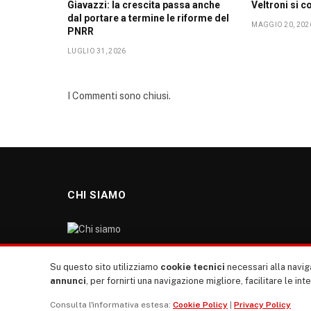
Giavazzi: la crescita passa anche
Veltroni si c
dal portare a termine le riforme del
MAGGIO 20, 202
PNRR
LUGLIO 31, 2026
I Commenti sono chiusi.
CHI SIAMO
“TUTTI europa ventitrenta” non nasce dal nulla. Il
Su questo sito utilizziamo
cookie tecnici
necessari alla naviga
nostro sito giornale è l’erede di “TUTTI”: giornale
annunci
, per fornirti una navigazione migliore, facilitare le int
giovanile europeista terzomondista indipendente degli
Consulta l'informativa estesa:
Cookie Policy
|
Privacy Policy
anni ‘70, “rete”, diremmo oggi, dei direttori dei giornali