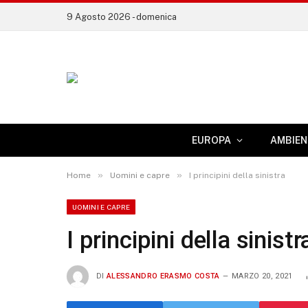
9 Agosto 2026 - domenica
EUROPA
AMBIEN
»
»
Home
Uomini e capre
I principini della sinistra
UOMINI E CAPRE
I principini della sinistr
DI
ALESSANDRO ERASMO COSTA
MARZO 20, 2021