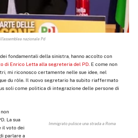
all'assemblea nazionale Pd
i dei fondamentali della sinistra, hanno accolto con
o di Enrico Letta alla segreteria del PD.
E come non
tri, mi riconosco certamente nelle sue idee, nel
ue du rôle. Il nuovo segretario ha subito riaffermato
ius soli come politica di integrazione delle persone di
i non
D. La sua
Immigrato pulisce una strada a Roma
 il voto dei
di parlare a