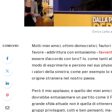
Enrico Letta 
Molti miei amici, ottimi democratici, fautor
CONDIVIDI
favore – addirittura con entusiasmo – l’
avvent
essere d’accordo con loro? Io, come tanti al
modo di esprimerle e persino nel suo physiq
i valori della sinistra, come per esempio lo 
origine straniera nel nostro paese.
Però il mio applauso, e quello dei miei amic
dovrebbe entusiasmare un partito come il P
grande sfida attuale non è quella di ottenere
gruppi privilegiati, colti e ben pensanti, ma 