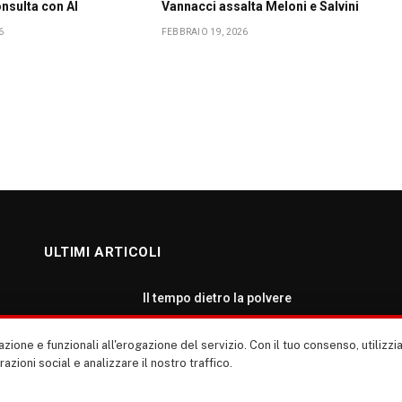
onsulta con AI
Vannacci assalta Meloni e Salvini
6
FEBBRAIO 19, 2026
ULTIMI ARTICOLI
Il tempo dietro la polvere
AGOSTO 7, 2026
zione e funzionali all'erogazione del servizio. Con il tuo consenso, utiliz
erazioni social e analizzare il nostro traffico.
Roma: ripartiamo dalla cultura