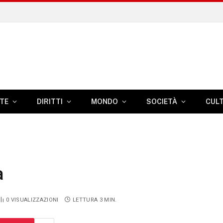
TE
DIRITTI
MONDO
SOCIETÀ
CUL
a
0
VISUALIZZAZIONI
LETTURA 3 MIN.