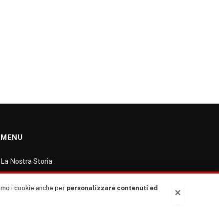
MENU
La Nostra Storia
La governance del sito giornale TUTTI Europa
ventitrenta
ziamo i cookie anche per
personalizzare contenuti ed
×
Comitato promotore
Le Copertine