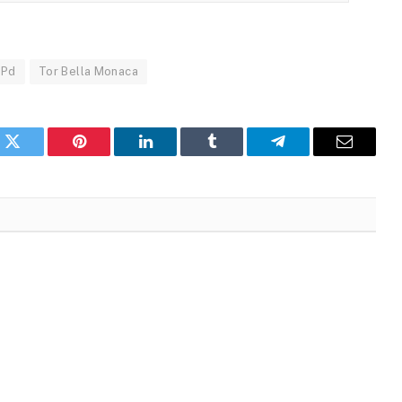
Pd
Tor Bella Monaca
k
X
Pinterest
LinkedIn
Tumblr
Telegram
Email