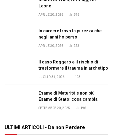
Leone
APRILE 20, 2026
296
In carcere trovo la purezza che
negli anni ho perso
APRILE 20, 2026
223
Il caso Roggero e il rischio di
trasformare il trauma in archetipo
LUGLIO 31, 2026
198
Esame di Maturità e non più
Esame di Stato: cosa cambia
SETTEMBRE 20, 2025
196
ULTIMI ARTICOLI - Da non Perdere