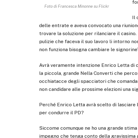
fo
Foto di Francesca Minonne su Flickr
Il
delle entrate e aveva convocato una riunione
trovare la soluzione per rilanciare il casino
pulizie che faceva il suo lavoro li intorno n
non funziona bisogna cambiare le signorine”
Avrà veramente intenzione Enrico Letta di c
la piccola, grande Nella Converti che perco
occhiatacce degli spacciatori che comandano
non candidare alle prossime elezioni una si
Perché Enrico Letta avrà scelto di lasciare 
per condurre il PD?
Siccome comunque ne ho una grande stima spe
impegno che tenga conto della gravissima as