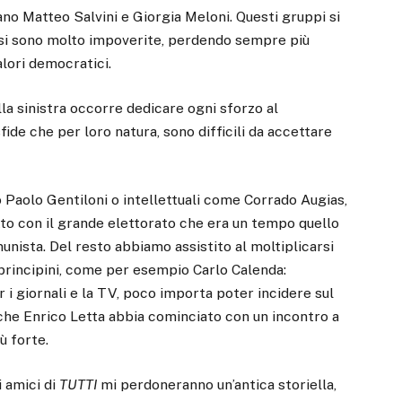
ano Matteo Salvini e Giorgia Meloni. Questi gruppi si
e si sono molto impoverite, perdendo sempre più
valori democratici.
lla sinistra occorre dedicare ogni sforzo al
sfide che per loro natura, sono difficili da accettare
o Paolo Gentiloni o intellettuali come Corrado Augias,
tto con il grande elettorato che era un tempo quello
unista. Del resto abbiamo assistito al moltiplicarsi
ri principini, come per esempio Carlo Calenda:
r i giornali e la TV, poco importa poter incidere sul
he Enrico Letta abbia cominciato con un incontro a
ù forte.
i amici di
TUTTI
mi perdoneranno un’antica storiella,