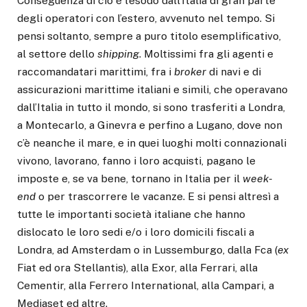
Conseguenza di ciò è l’esodo dall’Italia di gran parte
degli operatori con l’estero, avvenuto nel tempo. Si
pensi soltanto, sempre a puro titolo esemplificativo,
al settore dello
shipping
. Moltissimi fra gli agenti e
raccomandatari marittimi, fra i
broker
di navi e di
assicurazioni marittime italiani e simili, che operavano
dall’Italia in tutto il mondo, si sono trasferiti a Londra,
a Montecarlo, a Ginevra e perfino a Lugano, dove non
c’è neanche il mare, e in quei luoghi molti connazionali
vivono, lavorano, fanno i loro acquisti, pagano le
imposte e, se va bene, tornano in Italia per il
week-
end
o per trascorrere le vacanze. E si pensi altresì a
tutte le importanti società italiane che hanno
dislocato le loro sedi e/o i loro domicili fiscali a
Londra, ad Amsterdam o in Lussemburgo, dalla Fca (
ex
Fiat ed ora Stellantis), alla Exor, alla Ferrari, alla
Cementir, alla Ferrero International, alla Campari, a
Mediaset ed altre.