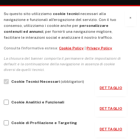
Su questo sito utilizziamo
cookie tecnici
necessari alla
MENU
×
navigazione e funzionali all'erogazione del servizio. Con il tuo
consenso, utilizziamo i cookie anche per
personalizzare
contenuti ed annunci
, per fornirti una navigazione migliore,
La Nostra Storia
facilitare le interazioni social e analizzare il nostro traffico.
La governance del sito giornale TUTTI Europa ventitrenta
Consulta l'informativa estesa:
Cookie Policy
|
Privacy Policy
Comitato promotore
La chiusura del banner comporta il permanere delle impostazioni di
Le Copertine
default e la continuazione della navigazione in assenza di cookie
diversi da quelli tecnici.
L’Associazione
Cookie Tecnici Necessari
(obbligatori)
Indirizzo Socio Politico Culturale
DETTAGLIO
Cambio di passo
Cookie Analitici e Funzionali
Guida per le autrici e gli autori
DETTAGLIO
Contatti
Cookie di Profilazione e Targeting
DETTAGLIO