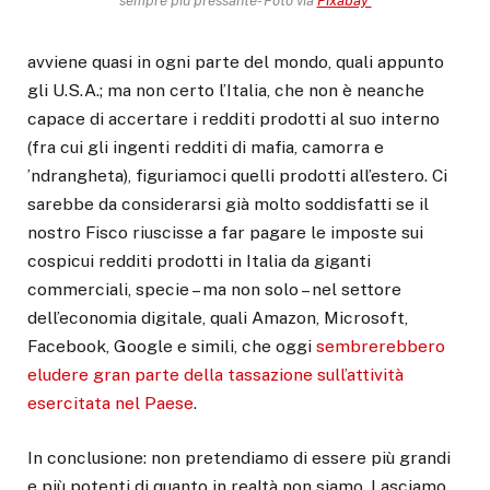
sempre più pressante- Foto via
Pixabay
avviene quasi in ogni parte del mondo, quali appunto
gli U.S.A.; ma non certo l’Italia, che non è neanche
capace di accertare i redditi prodotti al suo interno
(fra cui gli ingenti redditi di mafia, camorra e
’ndrangheta), figuriamoci quelli prodotti all’estero. Ci
sarebbe da considerarsi già molto soddisfatti se il
nostro Fisco riuscisse a far pagare le imposte sui
cospicui redditi prodotti in Italia da giganti
commerciali, specie – ma non solo – nel settore
dell’economia digitale, quali Amazon, Microsoft,
Facebook, Google e simili, che oggi
sembrerebbero
eludere gran parte della tassazione sull’attività
esercitata nel Paese
.
In conclusione: non pretendiamo di essere più grandi
e più potenti di quanto in realtà non siamo. Lasciamo