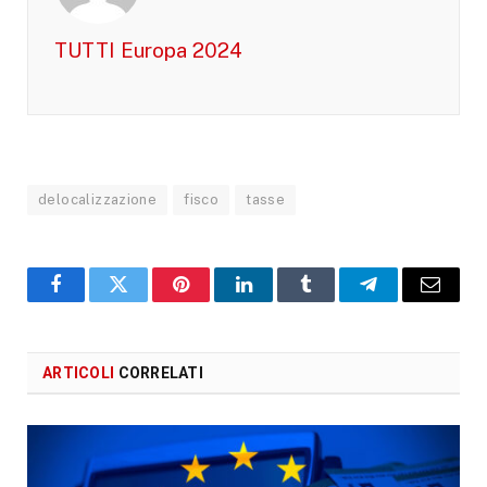
TUTTI Europa 2024
delocalizzazione
fisco
tasse
Facebook
X
Pinterest
LinkedIn
Tumblr
Telegram
Email
ARTICOLI
CORRELATI