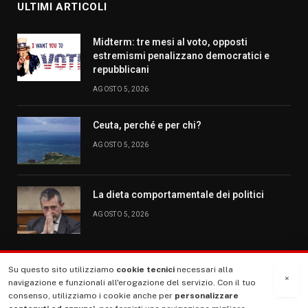
ULTIMI ARTICOLI
Midterm: tre mesi al voto, opposti
estremismi penalizzano democratici e
repubblicani
AGOSTO 5, 2026
Ceuta, perché e per chi?
AGOSTO 5, 2026
La dieta comportamentale dei politici
AGOSTO 5, 2026
Su questo sito utilizziamo
cookie tecnici
necessari alla
MENU
×
navigazione e funzionali all'erogazione del servizio. Con il tuo
consenso, utilizziamo i cookie anche per
personalizzare