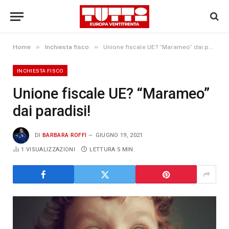
»
»
Home
Inchiesta fisco
Unione fiscale UE? “Marameo” dai paradisi!
INCHIESTA FISCO
Unione fiscale UE? “Marameo”
dai paradisi!
DI
BARBARA ROFFI
GIUGNO 19, 2021
1
VISUALIZZAZIONI
LETTURA 5 MIN.