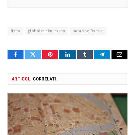
fisco
global minimum tax
paradiso fiscale
Facebook
X
Pinterest
LinkedIn
Tumblr
Telegram
Email
ARTICOLI
CORRELATI