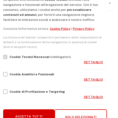
MENU
×
navigazione e funzionali all'erogazione del servizio. Con il tuo
consenso, utilizziamo i cookie anche per
personalizzare
contenuti ed annunci
, per fornirti una navigazione migliore,
La Nostra Storia
facilitare le interazioni social e analizzare il nostro traffico.
La governance del sito giornale TUTTI Europa ventitrenta
Consulta l'informativa estesa:
Cookie Policy
|
Privacy Policy
Comitato promotore
La chiusura del banner comporta il permanere delle impostazioni di
Le Copertine
default e la continuazione della navigazione in assenza di cookie
diversi da quelli tecnici.
L’Associazione
Cookie Tecnici Necessari
(obbligatori)
Indirizzo Socio Politico Culturale
DETTAGLIO
Cambio di passo
Cookie Analitici e Funzionali
Guida per le autrici e gli autori
DETTAGLIO
Contatti
Cookie di Profilazione e Targeting
DETTAGLIO
Associazione Tutti Europa ventitrenta © 2026 P.IVA:
ACCETTA TUTTI
SOLO SELEZIONATI