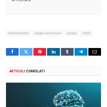
inquinamento
legge salva mare
pesca
rifiuti
Facebook
X
Pinterest
LinkedIn
Tumblr
Telegram
Email
ARTICOLI
CORRELATI