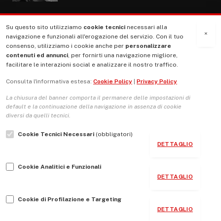
Su questo sito utilizziamo
cookie tecnici
necessari alla
MENU
×
navigazione e funzionali all'erogazione del servizio. Con il tuo
consenso, utilizziamo i cookie anche per
personalizzare
contenuti ed annunci
, per fornirti una navigazione migliore,
La Nostra Storia
facilitare le interazioni social e analizzare il nostro traffico.
La governance del sito giornale TUTTI Europa ventitrenta
Consulta l'informativa estesa:
Cookie Policy
|
Privacy Policy
Comitato promotore
La chiusura del banner comporta il permanere delle impostazioni di
Le Copertine
default e la continuazione della navigazione in assenza di cookie
diversi da quelli tecnici.
L’Associazione
Cookie Tecnici Necessari
(obbligatori)
Indirizzo Socio Politico Culturale
DETTAGLIO
Cambio di passo
Cookie Analitici e Funzionali
Guida per le autrici e gli autori
DETTAGLIO
Contatti
Cookie di Profilazione e Targeting
DETTAGLIO