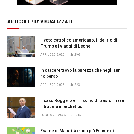
ARTICOLI PIU' VISUALIZZATI
Il voto cattolico americano, il delirio di
Trump e i viaggi di Leone
APRILE 20, 2026
296
In carcere trovo la purezza che negli anni
ho perso
APRILE 20, 2026
223
Il caso Roggero e il rischio di trasformare
il trauma in archetipo
LUGLIO 31, 2026
215
Esame di Maturità e non più Esame di