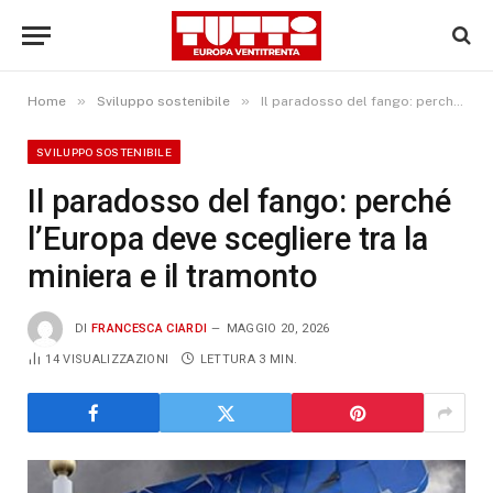
»
»
Home
Sviluppo sostenibile
Il paradosso del fango: perché l’Europa deve scegliere tra la miniera e il tramonto
SVILUPPO SOSTENIBILE
Il paradosso del fango: perché
l’Europa deve scegliere tra la
miniera e il tramonto
DI
FRANCESCA CIARDI
MAGGIO 20, 2026
14
VISUALIZZAZIONI
LETTURA 3 MIN.