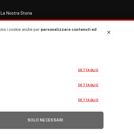
La Nostra Storia
La governance del sito giornale TUTTI Europa
ventitrenta
ziamo i cookie anche per
personalizzare contenuti ed
×
Comitato promotore
Le Copertine
L’Associazione
Indirizzo Socio Politico Culturale
DETTAGLIO
Cambio di passo
DETTAGLIO
Guida per le autrici e gli autori
Contatti
DETTAGLIO
SOLO NECESSARI
Privacy Policy
Cookie Policy