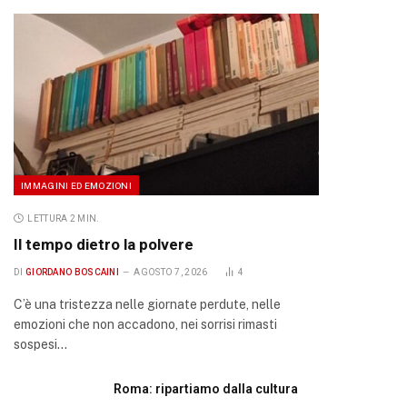
IMMAGINI ED EMOZIONI
LETTURA 2 MIN.
Il tempo dietro la polvere
DI
GIORDANO BOSCAINI
AGOSTO 7, 2026
4
C’è una tristezza nelle giornate perdute, nelle
emozioni che non accadono, nei sorrisi rimasti
sospesi…
Roma: ripartiamo dalla cultura