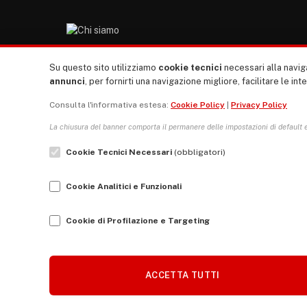
“TUTTI europa ventitrenta” non nasce dal nulla. Il
Su questo sito utilizziamo
cookie tecnici
necessari alla naviga
nostro sito giornale è l’erede di “TUTTI”: giornale
annunci
, per fornirti una navigazione migliore, facilitare le int
giovanile europeista terzomondista indipendente degli
Consulta l'informativa estesa:
Cookie Policy
|
Privacy Policy
anni ‘70, “rete”, diremmo oggi, dei direttori dei giornali
studenteschi di tutta Italia di allora.
La chiusura del banner comporta il permanere delle impostazioni di default e 
Cookie Tecnici Necessari
(obbligatori)
Facebook
Instagram
LinkedIn
Cookie Analitici e Funzionali
Cookie di Profilazione e Targeting
ACCETTA TUTTI
🍪
COOKIE
Associazione Tutti Europa ventitrenta © 2026 P.IVA: 964