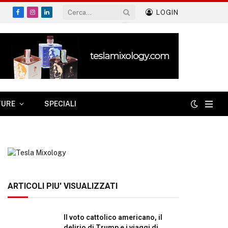
LOGIN
Facebook
Instagram
LinkedIn
TURE
SPECIALI
ARTICOLI PIU' VISUALIZZATI
Il voto cattolico americano, il
delirio di Trump e i viaggi di