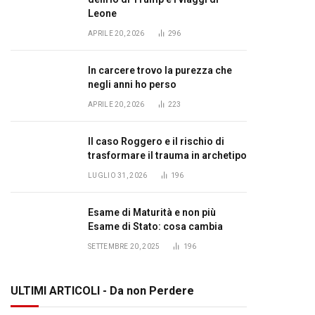
Leone
APRILE 20, 2026
296
In carcere trovo la purezza che
negli anni ho perso
APRILE 20, 2026
223
Il caso Roggero e il rischio di
trasformare il trauma in archetipo
LUGLIO 31, 2026
196
Esame di Maturità e non più
Esame di Stato: cosa cambia
SETTEMBRE 20, 2025
196
ULTIMI ARTICOLI - Da non Perdere