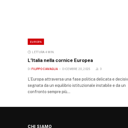
EUROPA
LETTURA 4 MIN.
L’Italia nella cornice Europea
DI
FILIPPO CIAVAGLIA
DICEMBRE 20, 2025
3
L’Europa attraversa una fase politica delicata e decisiv
segnata da un equilibrio istituzionale instabile e da un
confronto sempre più…
CHI SIAMO