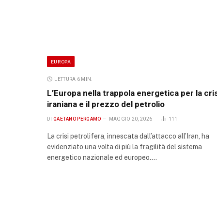
EUROPA
LETTURA 6 MIN.
L’Europa nella trappola energetica per la cris
iraniana e il prezzo del petrolio
DI
GAETANO PERGAMO
MAGGIO 20, 2026
111
La crisi petrolifera, innescata dall’attacco all’Iran, ha
evidenziato una volta di più la fragilità del sistema
energetico nazionale ed europeo.…