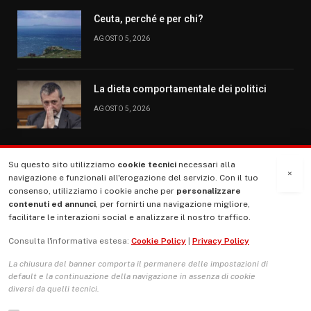
Ceuta, perché e per chi?
AGOSTO 5, 2026
La dieta comportamentale dei politici
AGOSTO 5, 2026
Su questo sito utilizziamo
cookie tecnici
necessari alla
MENU
×
navigazione e funzionali all'erogazione del servizio. Con il tuo
consenso, utilizziamo i cookie anche per
personalizzare
contenuti ed annunci
, per fornirti una navigazione migliore,
La Nostra Storia
facilitare le interazioni social e analizzare il nostro traffico.
La governance del sito giornale TUTTI Europa ventitrenta
Consulta l'informativa estesa:
Cookie Policy
|
Privacy Policy
Comitato promotore
La chiusura del banner comporta il permanere delle impostazioni di
Le Copertine
default e la continuazione della navigazione in assenza di cookie
diversi da quelli tecnici.
L’Associazione