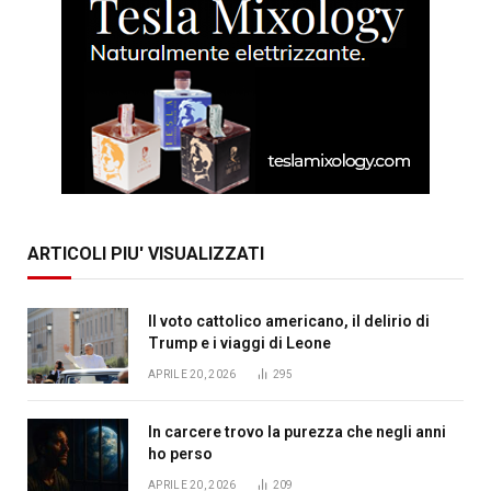
ARTICOLI PIU' VISUALIZZATI
Il voto cattolico americano, il delirio di
Trump e i viaggi di Leone
APRILE 20, 2026
295
In carcere trovo la purezza che negli anni
ho perso
APRILE 20, 2026
209