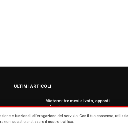
ULTIMI ARTICOLI
Midterm: tre mesi al voto, opposti
estremismi penalizzano
democratici e repubblicani
zione e funzionali all'erogazione del servizio. Con il tuo consenso, utiliz
AGOSTO 5, 2026
erazioni social e analizzare il nostro traffico.