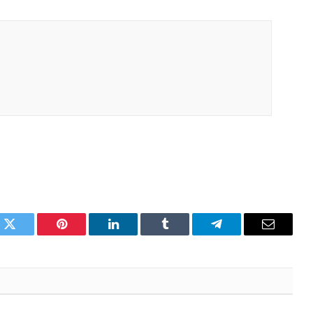
k
X
Pinterest
LinkedIn
Tumblr
Telegram
Email