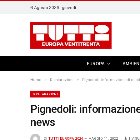
6 Agosto 2026 - giovedì
EUROPA
AMBIEN
»
»
Home
Dichiarazioni
Pignedoli: informazione di qual
DICHIARAZIONI
Pignedoli: informazione
news
DI
TUTTI EUROPA 2024
MAGGIO 11, 2022
1
VISU