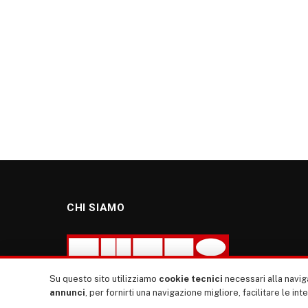
CHI SIAMO
Su questo sito utilizziamo
cookie tecnici
necessari alla naviga
annunci
, per fornirti una navigazione migliore, facilitare le int
“TUTTI europa ventitrenta” non nasce dal nulla. Il