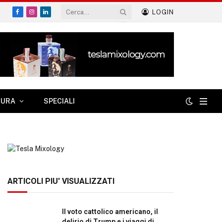
LOGIN
Facebook
Instagram
LinkedIn
TURA
SPECIALI
ARTICOLI PIU' VISUALIZZATI
Il voto cattolico americano, il
delirio di Trump e i viaggi di