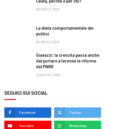
Ceuta, perché e per chi?
AGOSTO 5, 2026
La dieta comportamentale dei
politici
AGOSTO 5, 2026
Giavazzi: la crescita passa anche
dal portare a termine le riforme
del PNRR
LUGLIO 31, 2026
SEGUICI SUI SOCIAL
Facebook
Twitter
YouTube
WhatsApp