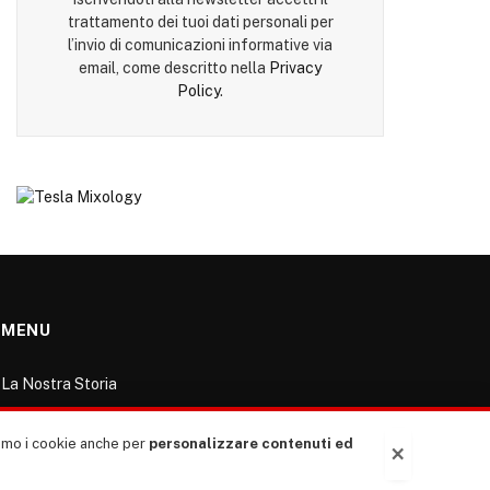
trattamento dei tuoi dati personali per
l’invio di comunicazioni informative via
email, come descritto nella
Privacy
Policy
.
MENU
La Nostra Storia
La governance del sito giornale TUTTI Europa
ventitrenta
ziamo i cookie anche per
personalizzare contenuti ed
×
Comitato promotore