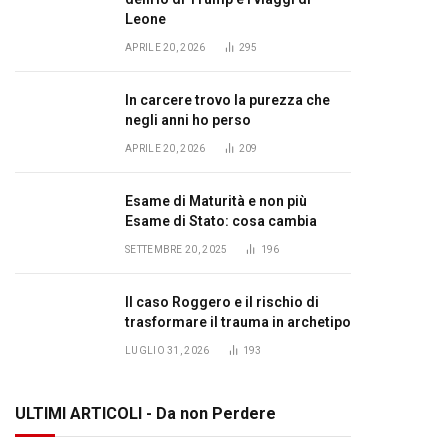
Leone
APRILE 20, 2026
295
In carcere trovo la purezza che
negli anni ho perso
APRILE 20, 2026
209
Esame di Maturità e non più
Esame di Stato: cosa cambia
SETTEMBRE 20, 2025
196
Il caso Roggero e il rischio di
trasformare il trauma in archetipo
LUGLIO 31, 2026
193
ULTIMI ARTICOLI - Da non Perdere