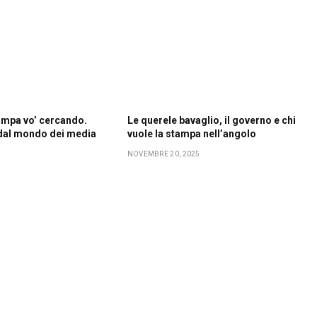
tampa vo’ cercando.
Le querele bavaglio, il governo e chi
 dal mondo dei media
vuole la stampa nell’angolo
NOVEMBRE 20, 2025