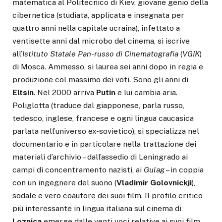
matematica al Politecnico di Kiev, giovane genio della
cibernetica (studiata, applicata e insegnata per
quattro anni nella capitale ucraina), infettato a
ventisette anni dal microbo del cinema, si iscrive
all’
Istituto Statale Pan-russo di Cinematografia
(
VGIK
)
di Mosca. Ammesso, si laurea sei anni dopo in regia e
produzione col massimo dei voti. Sono gli anni di
Eltsin
. Nel 2000 arriva
Putin
e lui cambia aria.
Poliglotta (traduce dal giapponese, parla russo,
tedesco, inglese, francese e ogni lingua caucasica
parlata nell’universo ex-sovietico), si specializza nel
documentario e in particolare nella trattazione dei
materiali d’archivio – dall’assedio di Leningrado ai
campi di concentramento nazisti, ai
Gulag
– in coppia
con un ingegnere del suono (
Vladimir Golovnickji
),
sodale e vero coautore dei suoi film. Il profilo critico
più interessante in lingua italiana sul cinema di
Loznica
emerge dalle venti voci relative ai suoi film