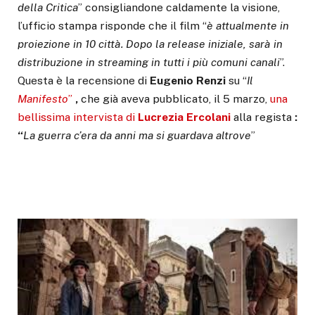
della Critica
” consigliandone caldamente la visione,
l’ufficio stampa risponde che il film “
è attualmente in
proiezione in 10 città. Dopo la release iniziale, sarà in
distribuzione in streaming in tutti i più comuni canali
”.
Questa è la recensione di
Eugenio Renzi
su “
Il
Manifesto
”
,
che già aveva pubblicato, il 5 marzo,
una
bellissima intervista di
Lucrezia Ercolani
alla regista
:
“
La guerra c’era da anni ma si guardava altrove
”