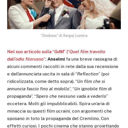
“Donbass” di Sergej Loznica
Nel suo articolo sulla “
GdM
” (“
Quel film travolto
dall’odio filorusso
”
:
Anselmi
fa una breve rassegna di
alcuni commenti raccolti in rete dalla sua recensione
e dall’annunciata uscita in sala di “
Reflection
” (poi
ridicolizzata, come detto sopra). “
Un film che si
annuncia fascio fino al midollo
”, “
Un ignobile film di
propaganda
”, “
Spero che nessuno vada a vederlo
”
eccetera. Molti gli impubblicabili. Spira un’aria di
minaccia su questi film ucraini, con argomenti che
sposano in toto la propaganda del Cremlino. Con
effetti curiosi. I pochi cinema che stanno proiettando