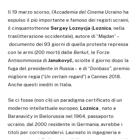
Il 19 marzo scorso,
l’Accademia del Cinema Ucraino
ha
espulso il più importante e famoso dei registi ucraini,
il cinquantottenne
Sergey Loznycja
(
Loznica
, nella
traslitterazione occidentale), autore di “
Majdan
” –
documento dei 93 giorni di quella protesta repressa
con le armi (200 morti) dalle
Berku
t, le Forze
Antisommossa di
Janukovyč,
sciolte il giorno dopo la
fuga del presidente in Russia – e di “
Donbass”
, premio
migliore regia (“
Un certain regard
”) a Cannes 2018.
Anche questi inediti in Italia.
Se ci fosse (non c’è) un paradigma certificato di un
moderno intellettuale europeo,
Loznica
, nato a
Baranavičy in Bielorussia nel 1964, passaporto
ucraino, dal 2000 residente in Germania, avrebbe i
titoli per corrispondervi. Laureato in ingegneria e