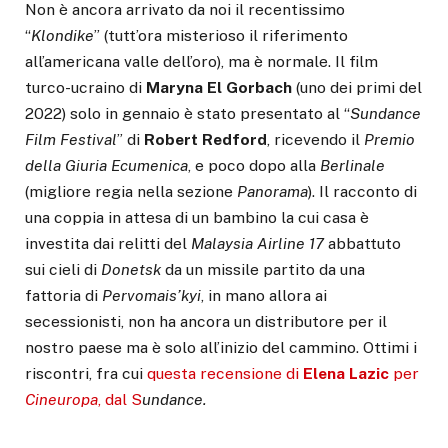
Non è ancora arrivato da noi il recentissimo
“
Klondike
” (tutt’ora misterioso il riferimento
all’americana valle dell’oro), ma è normale. Il film
turco-ucraino di
Maryna El Gorbach
(uno dei primi del
2022) solo in gennaio è stato presentato al “
Sundance
Film Festival
” di
Robert Redford
, ricevendo il
Premio
della Giuria Ecumenica
, e poco dopo alla
Berlinale
(migliore regia nella sezione
Panorama
). Il racconto di
una coppia in attesa di un bambino la cui casa è
investita dai relitti del
Malaysia Airline 17
abbattuto
sui cieli di
Donetsk
da un missile partito da una
fattoria di
Pervomais’kyi
, in mano allora ai
secessionisti, non ha ancora un distributore per il
nostro paese ma è solo all’inizio del cammino. Ottimi i
riscontri, fra cui
questa recensione di
Elena Lazic
per
Cineuropa
, dal S
undance.