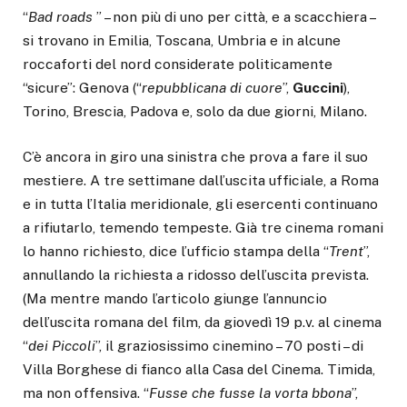
“
Bad roads
” – non più di uno per città, e a scacchiera –
si trovano in Emilia, Toscana, Umbria e in alcune
roccaforti del nord considerate politicamente
“sicure”: Genova (“
repubblicana di cuore
”,
Guccini
),
Torino, Brescia, Padova e, solo da due giorni, Milano.
C’è ancora in giro una sinistra che prova a fare il suo
mestiere. A tre settimane dall’uscita ufficiale, a Roma
e in tutta l’Italia meridionale, gli esercenti continuano
a rifiutarlo, temendo tempeste. Già tre cinema romani
lo hanno richiesto, dice l’ufficio stampa della “
Trent
”,
annullando la richiesta a ridosso dell’uscita prevista.
(Ma mentre mando l’articolo giunge l’annuncio
dell’uscita romana del film, da giovedì 19 p.v. al cinema
“
dei Piccoli
”, il graziosissimo cinemino – 70 posti – di
Villa Borghese di fianco alla Casa del Cinema. Timida,
ma non offensiva. “
Fusse che fusse la vorta bbona
”,