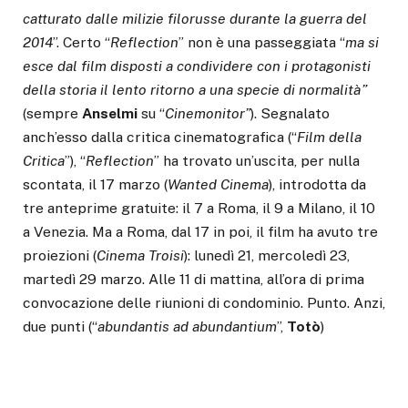
catturato dalle milizie filorusse durante la guerra del
2014
”. Certo “
Reflection
” non è una passeggiata “
ma si
esce dal film disposti a condividere con i protagonisti
della storia il lento ritorno a una specie di normalità”
(sempre
Anselmi
su “
Cinemonitor”
). Segnalato
anch’esso dalla critica cinematografica (“
Film della
Critica
”), “
Reflection
” ha trovato un’uscita, per nulla
scontata, il 17 marzo (
Wanted Cinema
), introdotta da
tre anteprime gratuite: il 7 a Roma, il 9 a Milano, il 10
a Venezia. Ma a Roma, dal 17 in poi, il film ha avuto tre
proiezioni (
Cinema Troisi
): lunedì 21, mercoledì 23,
martedì 29 marzo. Alle 11 di mattina, all’ora di prima
convocazione delle riunioni di condominio. Punto. Anzi,
due punti (“
abundantis ad abundantium
”,
Totò
)