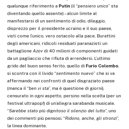
qualunque riferimento a
Putin
(il “
pensiero unico
” sta
diventando quello assente) – alcun limite al
manifestarsi di un sentimento di odio, dileggio,
disprezzo per il presidente ucraino e il suo paese,
visti come l’unico, vero ostacolo alla pace. Burattini
degli americani, ridicoli residuati paranazisti: un
battaglione
Azov
di 40 milioni di componenti guidati
da un pagliaccio che rifiuta di arrendersi. L’ultimo
grido del buon senso ferito, quello di
Furio Colombo
,
si scontra con il livido “
sentimento nuevo
” che si va
affermando nei confronti di quel disgraziato paese
(manca il “
ben vi sta
”, ma è questione di giorni),
censurato in ogni aspetto, persino nella scelta (per un
festival ultrapop!) di un’allegra sarabanda musicale.
“
Sarebbe stato più dignitoso il silenzio del lutto
”, uno
dei commenti più pensosi. “
Ridono, anche, gli stronzi
”,
la linea dominante.