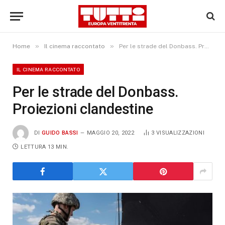
»
»
Home
Il cinema raccontato
Per le strade del Donbass. Proiezioni clandestine
IL CINEMA RACCONTATO
Per le strade del Donbass.
Proiezioni clandestine
DI
GUIDO BASSI
MAGGIO 20, 2022
3
VISUALIZZAZIONI
LETTURA 13 MIN.