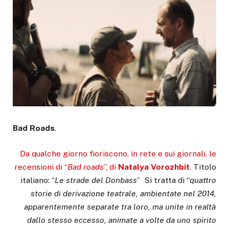
Bad Roads
.
Da qualche giorno fioriscono, in rete e sui giornali, le
recensioni di “
Bad roads
”, di
Natalya Vorozhbit
. Titolo
italiano: “
Le strade del Donbass
” Si tratta di “
quattro
storie di derivazione teatrale, ambientate nel 2014,
apparentemente separate tra loro, ma unite in realtà
dallo stesso eccesso, animate a volte da uno spirito