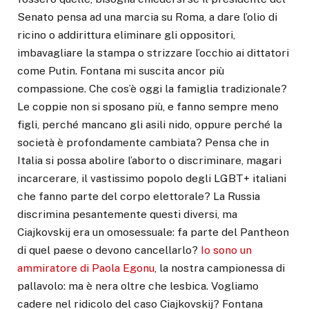
Senato pensa ad una marcia su Roma, a dare l’olio di
ricino o addirittura eliminare gli oppositori,
imbavagliare la stampa o strizzare l’occhio ai dittatori
come Putin. Fontana mi suscita ancor più
compassione. Che cos’è oggi la famiglia tradizionale?
Le coppie non si sposano più, e fanno sempre meno
figli, perché mancano gli asili nido, oppure perché la
società è profondamente cambiata? Pensa che in
Italia si possa abolire l’aborto o discriminare, magari
incarcerare, il vastissimo popolo degli LGBT+ italiani
che fanno parte del corpo elettorale? La Russia
discrimina pesantemente questi diversi, ma
Ciajkovskij era un omosessuale: fa parte del Pantheon
di quel paese o devono cancellarlo?
Io sono un
ammiratore di Paola Egonu
, la nostra campionessa di
pallavolo: ma è nera oltre che lesbica. Vogliamo
cadere nel ridicolo del caso Ciajkovskij? Fontana