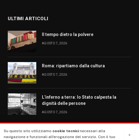
ULTIMI ARTICOLI
Il tempo dietro la polvere
AGOSTO 7, 2026
Roma: ripartiamo dalla cultura
AGOSTO 7, 2026
L’inferno a terra: lo Stato calpesta la
dignità delle persone
AGOSTO 7, 2026
Su questo sito utilizziamo
cookie tecnici
necessari alla
MENU
×
navigazione e funzionali all'erogazione del servizio. Con il tuo