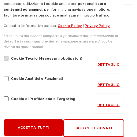
consenso, utilizziamo i cookie anche per
personalizzare
contenuti ed annunci
, per fornirti una navigazione migliore,
La Nostra Storia
facilitare le interazioni social e analizzare il nostro traffico.
La governance del sito giornale TUTTI Europa ventitrenta
Consulta l'informativa estesa:
Cookie Policy
|
Privacy Policy
Comitato promotore
La chiusura del banner comporta il permanere delle impostazioni di
Le Copertine
default e la continuazione della navigazione in assenza di cookie
diversi da quelli tecnici.
L’Associazione
Cookie Tecnici Necessari
(obbligatori)
Indirizzo Socio Politico Culturale
DETTAGLIO
Cambio di passo
Cookie Analitici e Funzionali
Guida per le autrici e gli autori
DETTAGLIO
Contatti
Cookie di Profilazione e Targeting
DETTAGLIO
Associazione Tutti Europa ventitrenta © 2026 P.IVA:
ACCETTA TUTTI
SOLO SELEZIONATI
96482850581 - Realizzazione Sito
KREATIVEROO
.