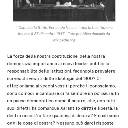
Il Capo dello Stato, Enrico De Nicola, firma la Costituzione
italiana il 27 dicembre 1947 – Foto pubblico dominio da
wikipedia.org
La forza della nostra costituzione, della nostra
democrazia imporranno ai nuovi leader politici la
responsabilità delle istituzioni, facendola prevalere
sui vecchi vestiti delle ideologie del ‘900? Ci
affezioniamo ai vecchi vestiti perché li conosciamo,
sono comodi, e cambiare ci fa sempre un po’ paura. In
un paese democratico come il nostro, che, con tutti
suoi difetti, ha comunque garantito diritti e libertà, la
destra riuscirà a fare qualcosa di destra? E quali sono
oggi le cose di destra? Nessuno può darci risposte