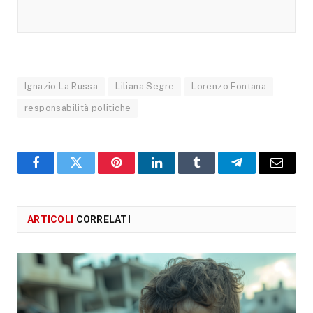
Ignazio La Russa
Liliana Segre
Lorenzo Fontana
responsabilità politiche
Facebook
X
Pinterest
LinkedIn
Tumblr
Telegram
Email
ARTICOLI
CORRELATI