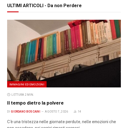
ULTIMI ARTICOLI - Da non Perdere
IMMAGINI ED EMOZIONI
LETTURA 2 MIN.
Il tempo dietro la polvere
DI
GIORDANO BOSCAINI
AGOSTO 7, 2026
14
C’è una tristezza nelle giornate perdute, nelle emozioni che
non accadono, nei sorrisi rimasti sospesi…