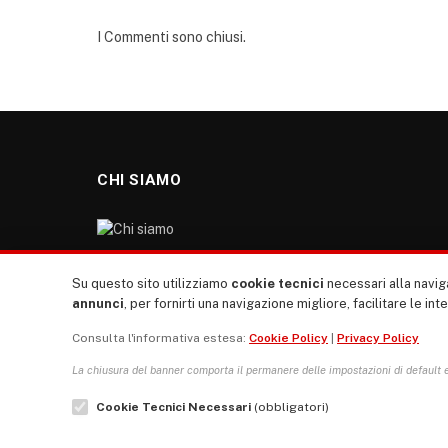
I Commenti sono chiusi.
CHI SIAMO
“TUTTI europa ventitrenta” non nasce dal nulla. Il
Su questo sito utilizziamo
cookie tecnici
necessari alla naviga
nostro sito giornale è l’erede di “TUTTI”: giornale
annunci
, per fornirti una navigazione migliore, facilitare le int
giovanile europeista terzomondista indipendente degli
Consulta l'informativa estesa:
Cookie Policy
|
Privacy Policy
anni ‘70, “rete”, diremmo oggi, dei direttori dei giornali
studenteschi di tutta Italia di allora.
La chiusura del banner comporta il permanere delle impostazioni di default e 
Cookie Tecnici Necessari
(obbligatori)
Facebook
Instagram
LinkedIn