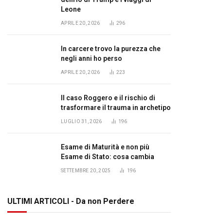
Leone
APRILE 20, 2026
296
In carcere trovo la purezza che
negli anni ho perso
APRILE 20, 2026
223
Il caso Roggero e il rischio di
trasformare il trauma in archetipo
LUGLIO 31, 2026
196
Esame di Maturità e non più
Esame di Stato: cosa cambia
SETTEMBRE 20, 2025
196
ULTIMI ARTICOLI - Da non Perdere