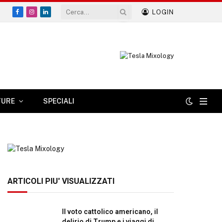
LOGIN
Facebook
Instagram
LinkedIn
TURE
SPECIALI
ARTICOLI PIU' VISUALIZZATI
Il voto cattolico americano, il
delirio di Trump e i viaggi di