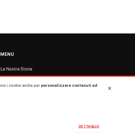
MENU
La Nostra Storia
La governance del sito giornale TUTTI Europa
ventitrenta
ziamo i cookie anche per
personalizzare contenuti ed
×
Comitato promotore
Le Copertine
L’Associazione
Indirizzo Socio Politico Culturale
DETTAGLIO
Cambio di passo