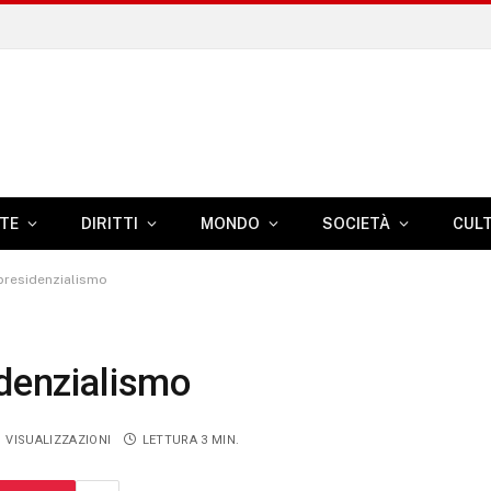
TE
DIRITTI
MONDO
SOCIETÀ
CUL
 presidenzialismo
idenzialismo
1
VISUALIZZAZIONI
LETTURA 3 MIN.