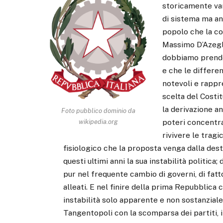
storicamente van
di sistema ma an
popolo che la c
Massimo D’Azeglio
dobbiamo prende
e che le differe
notevoli e rappr
scelta del Costi
la derivazione an
Foto pubblico dominio da
poteri concentr
wikipedia.org
rivivere le trag
fisiologico che la proposta venga dalla destr
questi ultimi anni la sua instabilità politica
pur nel frequente cambio di governi, di fatto
alleati. E nel finire della prima Repubblica c
instabilità solo apparente e non sostanziale
Tangentopoli con la scomparsa dei partiti, i