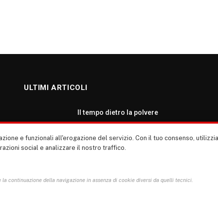
ULTIMI ARTICOLI
Il tempo dietro la polvere
AGOSTO 7, 2026
zione e funzionali all'erogazione del servizio. Con il tuo consenso, utiliz
erazioni social e analizzare il nostro traffico.
Roma: ripartiamo dalla cultura
AGOSTO 7, 2026
la continuazione della navigazione in assenza di cookie diversi da quelli tecnici.
L’inferno a terra: lo Stato calpesta la