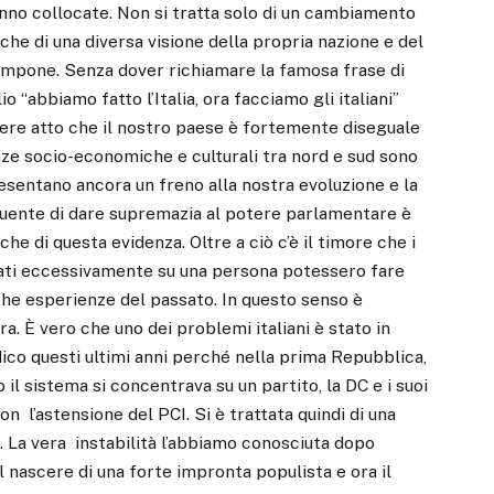
no collocate. Non si tratta solo di un cambiamento
che di una diversa visione della propria nazione e del
ompone. Senza dover richiamare la famosa frase di
 “abbiamo fatto l’Italia, ora facciamo gli italiani”
re atto che il nostro paese è fortemente diseguale
nze socio-economiche e culturali tra nord e sud sono
esentano ancora un freno alla nostra evoluzione e la
tuente di dare supremazia al potere parlamentare è
che di questa evidenza. Oltre a ciò c’è il timore che i
ati eccessivamente su una persona potessero fare
iche esperienze del passato. In questo senso è
a. È vero che uno dei problemi italiani è stato in
; dico questi ultimi anni perché nella prima Repubblica,
 il sistema si concentrava su un partito, la DC e i suoi
on l’astensione del PCI. Si è trattata quindi di una
. La vera instabilità l’abbiamo conosciuta dopo
l nascere di una forte impronta populista e ora il