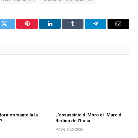
k
X
Pinterest
LinkedIn
Tumblr
Telegram
Email
torale smantella la
L’assassinio di Moro è il Muro di
e?
Berlino dell’Italia
MAGGIO 20, 2026