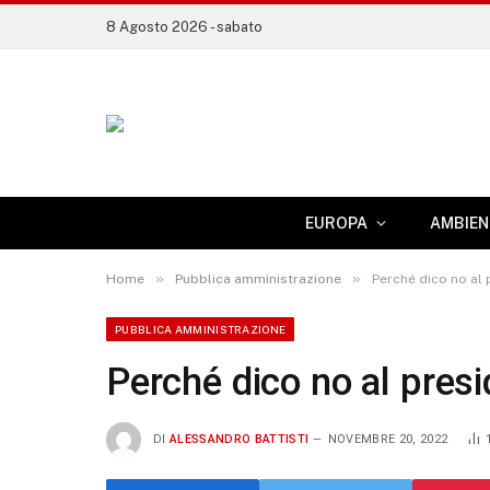
8 Agosto 2026 - sabato
EUROPA
AMBIEN
»
»
Home
Pubblica amministrazione
Perché dico no al
PUBBLICA AMMINISTRAZIONE
Perché dico no al pres
DI
ALESSANDRO BATTISTI
NOVEMBRE 20, 2022