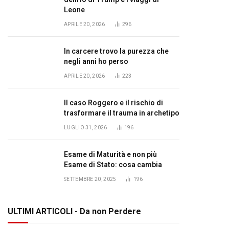
Leone
APRILE 20, 2026
296
In carcere trovo la purezza che
negli anni ho perso
APRILE 20, 2026
223
Il caso Roggero e il rischio di
trasformare il trauma in archetipo
LUGLIO 31, 2026
196
Esame di Maturità e non più
Esame di Stato: cosa cambia
SETTEMBRE 20, 2025
196
ULTIMI ARTICOLI - Da non Perdere