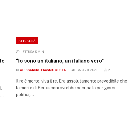
ATTUALITÀ
LETTURA 5 MIN.
te
“Io sono un italiano, un italiano vero”
DI
ALESSANDRO ERASMO COSTA
GIUGNO 20, 2023
2
Il re è morto, viva il re. Era assolutamente prevedibile che
la morte di Berlusconi avrebbe occupato per giorni
i.
politici,…
e…