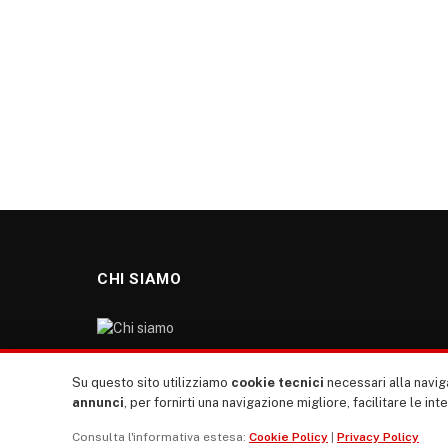
CHI SIAMO
“TUTTI europa ventitrenta” non nasce dal nulla. Il
Su questo sito utilizziamo
cookie tecnici
necessari alla naviga
nostro sito giornale è l’erede di “TUTTI”: giornale
annunci
, per fornirti una navigazione migliore, facilitare le int
giovanile europeista terzomondista indipendente degli
Consulta l'informativa estesa:
Cookie Policy
|
Privacy Policy
anni ‘70, “rete”, diremmo oggi, dei direttori dei giornali