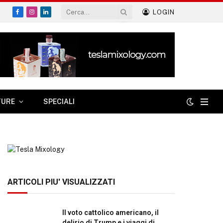
LOGIN
Facebook
Instagram
LinkedIn
TURE
SPECIALI
ARTICOLI PIU' VISUALIZZATI
Il voto cattolico americano, il
delirio di Trump e i viaggi di