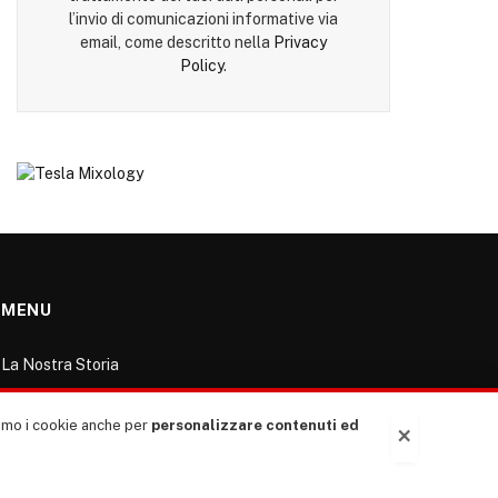
l’invio di comunicazioni informative via
email, come descritto nella
Privacy
Policy
.
MENU
La Nostra Storia
La governance del sito giornale TUTTI Europa
ventitrenta
ziamo i cookie anche per
personalizzare contenuti ed
×
Comitato promotore
Le Copertine