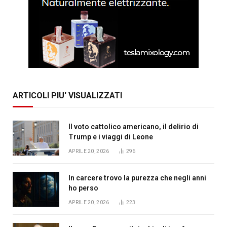
ARTICOLI PIU' VISUALIZZATI
Il voto cattolico americano, il delirio di
Trump e i viaggi di Leone
APRILE 20, 2026
296
In carcere trovo la purezza che negli anni
ho perso
APRILE 20, 2026
223