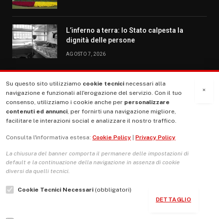
L’inferno a terra: lo Stato calpesta la
dignità delle persone
AGOSTO 7, 2026
Su questo sito utilizziamo
cookie tecnici
necessari alla
MENU
×
navigazione e funzionali all'erogazione del servizio. Con il tuo
consenso, utilizziamo i cookie anche per
personalizzare
contenuti ed annunci
, per fornirti una navigazione migliore,
La Nostra Storia
facilitare le interazioni social e analizzare il nostro traffico.
La governance del sito giornale TUTTI Europa ventitrenta
Consulta l'informativa estesa:
Cookie Policy
|
Privacy Policy
Comitato promotore
La chiusura del banner comporta il permanere delle impostazioni di
Le Copertine
default e la continuazione della navigazione in assenza di cookie
diversi da quelli tecnici.
L’Associazione
Cookie Tecnici Necessari
(obbligatori)
Indirizzo Socio Politico Culturale
DETTAGLIO
Cambio di passo