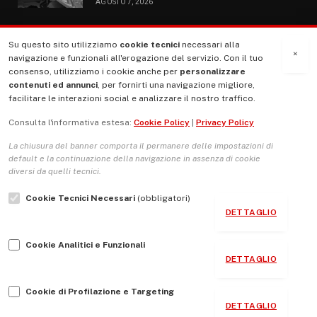
AGOSTO 7, 2026
Su questo sito utilizziamo
cookie tecnici
necessari alla
MENU
×
navigazione e funzionali all'erogazione del servizio. Con il tuo
consenso, utilizziamo i cookie anche per
personalizzare
contenuti ed annunci
, per fornirti una navigazione migliore,
La Nostra Storia
facilitare le interazioni social e analizzare il nostro traffico.
La governance del sito giornale TUTTI Europa ventitrenta
Consulta l'informativa estesa:
Cookie Policy
|
Privacy Policy
Comitato promotore
La chiusura del banner comporta il permanere delle impostazioni di
Le Copertine
default e la continuazione della navigazione in assenza di cookie
diversi da quelli tecnici.
L’Associazione
Cookie Tecnici Necessari
(obbligatori)
Indirizzo Socio Politico Culturale
DETTAGLIO
Cambio di passo
Cookie Analitici e Funzionali
Guida per le autrici e gli autori
DETTAGLIO
Contatti
Cookie di Profilazione e Targeting
DETTAGLIO