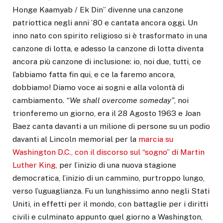
Honge Kaamyab / Ek Din” divenne una canzone
patriottica negli anni ’80 e cantata ancora oggi. Un
inno nato con spirito religioso si è trasformato in una
canzone di lotta, e adesso la canzone di lotta diventa
ancora più canzone di inclusione: io, noi due, tutti, ce
l’abbiamo fatta fin qui, e ce la faremo ancora,
dobbiamo! Diamo voce ai sogni e alla volontà di
cambiamento.
“We shall overcome someday”
, noi
trionferemo un giorno, era il 28 Agosto 1963 e Joan
Baez canta davanti a un milione di persone su un podio
davanti al Lincoln memorial per la
marcia su
Washington D.C., con il discorso sul “sogno” di Martin
Luther King,
per l’inizio di una nuova stagione
democratica, l’inizio di un cammino, purtroppo lungo,
verso l’uguaglianza. Fu un lunghissimo anno negli Stati
Uniti, in effetti per il mondo, con battaglie per i diritti
civili e culminato appunto quel giorno a Washington,