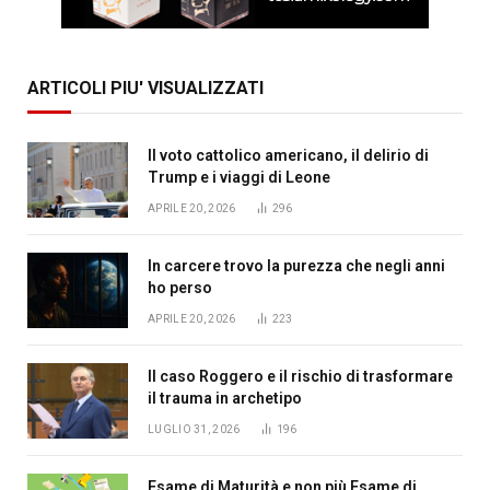
ARTICOLI PIU' VISUALIZZATI
Il voto cattolico americano, il delirio di
Trump e i viaggi di Leone
APRILE 20, 2026
296
In carcere trovo la purezza che negli anni
ho perso
APRILE 20, 2026
223
Il caso Roggero e il rischio di trasformare
il trauma in archetipo
LUGLIO 31, 2026
196
Esame di Maturità e non più Esame di