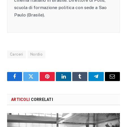
cinema Italiano in Brasile. Direttore di Polis,
scuola di formazione politica con sede a Sao
Paulo (Brasile).
Carceri
Nordio
Facebook
X
Pinterest
LinkedIn
Tumblr
Telegram
Email
ARTICOLI
CORRELATI