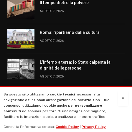
Il tempo dietro la polvere
AGOSTO 7, 2026
Roma: ripartiamo dalla cultura
AGOSTO 7, 2026
L’inferno a terra: lo Stato calpesta la
dignità delle persone
AGOSTO 7, 2026
Su questo sito utilizziamo
cookie tecnici
necessari alla
MENU
×
navigazione e funzionali all'erogazione del servizio. Con il tuo
consenso, utilizziamo i cookie anche per
personalizzare
contenuti ed annunci
, per fornirti una navigazione migliore,
La Nostra Storia
facilitare le interazioni social e analizzare il nostro traffico.
La governance del sito giornale TUTTI Europa ventitrenta
Consulta l'informativa estesa:
Cookie Policy
|
Privacy Policy
Comitato promotore