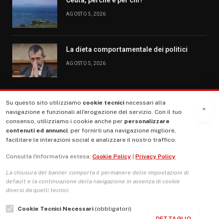
Ceuta, perché e per chi?
AGOSTO 5, 2026
La dieta comportamentale dei politici
AGOSTO 5, 2026
Su questo sito utilizziamo
cookie tecnici
necessari alla
MENU
×
navigazione e funzionali all'erogazione del servizio. Con il tuo
consenso, utilizziamo i cookie anche per
personalizzare
contenuti ed annunci
, per fornirti una navigazione migliore,
La Nostra Storia
facilitare le interazioni social e analizzare il nostro traffico.
La governance del sito giornale TUTTI Europa ventitrenta
Consulta l'informativa estesa:
Cookie Policy
|
Privacy Policy
Comitato promotore
La chiusura del banner comporta il permanere delle impostazioni di
Le Copertine
default e la continuazione della navigazione in assenza di cookie
diversi da quelli tecnici.
L’Associazione
Cookie Tecnici Necessari
(obbligatori)
Indirizzo Socio Politico Culturale
DETTAGLIO