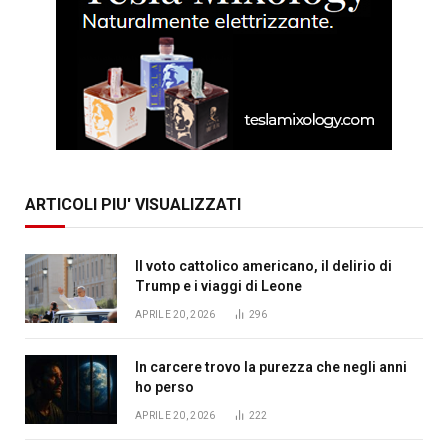
ARTICOLI PIU' VISUALIZZATI
Il voto cattolico americano, il delirio di
Trump e i viaggi di Leone
APRILE 20, 2026
296
In carcere trovo la purezza che negli anni
ho perso
APRILE 20, 2026
222