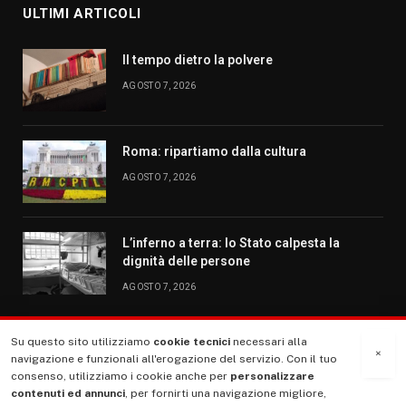
ULTIMI ARTICOLI
Il tempo dietro la polvere
AGOSTO 7, 2026
Roma: ripartiamo dalla cultura
AGOSTO 7, 2026
L’inferno a terra: lo Stato calpesta la
dignità delle persone
AGOSTO 7, 2026
Su questo sito utilizziamo
cookie tecnici
necessari alla
MENU
×
navigazione e funzionali all'erogazione del servizio. Con il tuo
consenso, utilizziamo i cookie anche per
personalizzare
contenuti ed annunci
, per fornirti una navigazione migliore,
La Nostra Storia