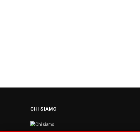
CHI SIAMO
“TUTTI europa ventitrenta” non nasce dal nulla. Il