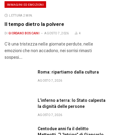
IMMAGINI ED EMOZIONI
LETTURA 2 MIN.
Il tempo dietro la polvere
DI
GIORDANO BOSCAINI
AGOSTO 7, 2026
4
C’è una tristezza nelle giornate perdute, nelle
emozioni che non accadono, nei sorrisi rimasti
sospesi…
Roma: ripartiamo dalla cultura
AGOSTO 7, 2026
L’inferno a terra: lo Stato calpesta
la dignità delle persone
AGOSTO 7, 2026
Centodue anni fa il delitto
Matteotti. “L’Intrigo” di Giancarlo