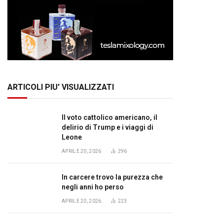
ARTICOLI PIU' VISUALIZZATI
Il voto cattolico americano, il
delirio di Trump e i viaggi di
Leone
APRILE 20, 2026
296
In carcere trovo la purezza che
negli anni ho perso
APRILE 20, 2026
223