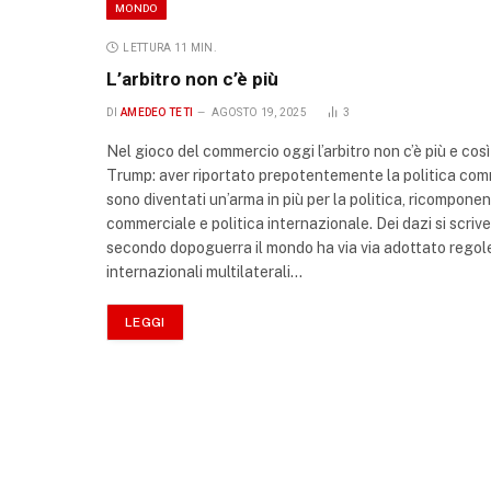
MONDO
LETTURA 11 MIN.
L’arbitro non c’è più
DI
AMEDEO TETI
AGOSTO 19, 2025
3
Nel gioco del commercio oggi l’arbitro non c’è più e cos
Trump: aver riportato prepotentemente la politica commer
sono diventati un’arma in più per la politica, ricomponen
commerciale e politica internazionale. Dei dazi si scri
secondo dopoguerra il mondo ha via via adottato regole 
internazionali multilaterali…
LEGGI