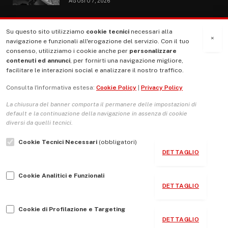
AGOSTO 7, 2026
Su questo sito utilizziamo
cookie tecnici
necessari alla
MENU
×
navigazione e funzionali all'erogazione del servizio. Con il tuo
consenso, utilizziamo i cookie anche per
personalizzare
contenuti ed annunci
, per fornirti una navigazione migliore,
La Nostra Storia
facilitare le interazioni social e analizzare il nostro traffico.
La governance del sito giornale TUTTI Europa ventitrenta
Consulta l'informativa estesa:
Cookie Policy
|
Privacy Policy
Comitato promotore
La chiusura del banner comporta il permanere delle impostazioni di
Le Copertine
default e la continuazione della navigazione in assenza di cookie
diversi da quelli tecnici.
L’Associazione
Cookie Tecnici Necessari
(obbligatori)
Indirizzo Socio Politico Culturale
DETTAGLIO
Cambio di passo
Cookie Analitici e Funzionali
Guida per le autrici e gli autori
DETTAGLIO
Contatti
Cookie di Profilazione e Targeting
DETTAGLIO