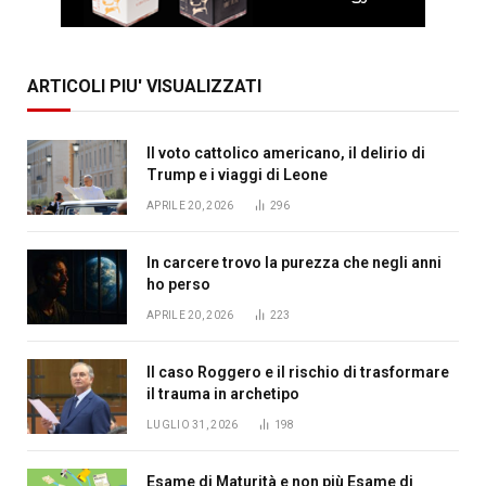
ARTICOLI PIU' VISUALIZZATI
Il voto cattolico americano, il delirio di
Trump e i viaggi di Leone
APRILE 20, 2026
296
In carcere trovo la purezza che negli anni
ho perso
APRILE 20, 2026
223
Il caso Roggero e il rischio di trasformare
il trauma in archetipo
LUGLIO 31, 2026
198
Esame di Maturità e non più Esame di