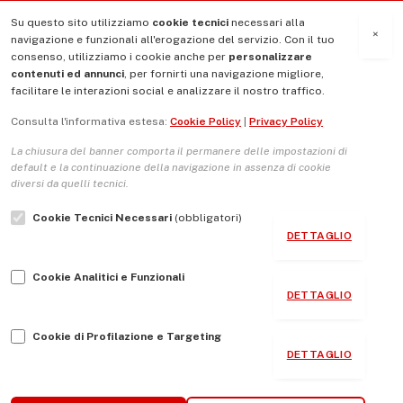
Su questo sito utilizziamo
cookie tecnici
necessari alla
MENU
×
navigazione e funzionali all'erogazione del servizio. Con il tuo
consenso, utilizziamo i cookie anche per
personalizzare
contenuti ed annunci
, per fornirti una navigazione migliore,
La Nostra Storia
facilitare le interazioni social e analizzare il nostro traffico.
La governance del sito giornale TUTTI Europa ventitrenta
Consulta l'informativa estesa:
Cookie Policy
|
Privacy Policy
Comitato promotore
La chiusura del banner comporta il permanere delle impostazioni di
Le Copertine
default e la continuazione della navigazione in assenza di cookie
diversi da quelli tecnici.
L’Associazione
Cookie Tecnici Necessari
(obbligatori)
Indirizzo Socio Politico Culturale
DETTAGLIO
Cambio di passo
Cookie Analitici e Funzionali
Guida per le autrici e gli autori
DETTAGLIO
Contatti
Cookie di Profilazione e Targeting
DETTAGLIO