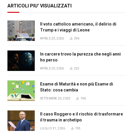
ARTICOLI PIU' VISUALIZZATI
Il voto cattolico americano, il delirio di
Trump e i viaggi di Leone
APRILE 20, 2026
296
In carcere trovo la purezza che negli anni
ho perso
APRILE 20, 2026
222
Esame di Maturità e non più Esame di
Stato: cosa cambia
SETTEMBRE 20, 2025
196
Il caso Roggero e il rischio di trasformare
il trauma in archetipo
LUGLIO 31, 2026
195