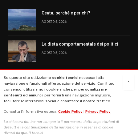
Ceuta, perché e per chi?
AGOSTO 5, 2026
La dieta comportamentale dei politici
AGOSTO 5, 2026
Su questo sito utilizziamo
cookie tecnici
necessari alla
MENU
×
navigazione e funzionali all'erogazione del servizio. Con il tuo
consenso, utilizziamo i cookie anche per
personalizzare
contenuti ed annunci
, per fornirti una navigazione migliore,
La Nostra Storia
facilitare le interazioni social e analizzare il nostro traffico.
La governance del sito giornale TUTTI Europa ventitrenta
Consulta l'informativa estesa:
Cookie Policy
|
Privacy Policy
Comitato promotore
La chiusura del banner comporta il permanere delle impostazioni di
Le Copertine
default e la continuazione della navigazione in assenza di cookie
diversi da quelli tecnici.
L’Associazione