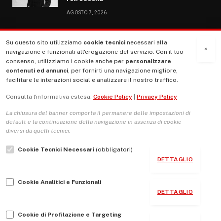
AGOSTO 7, 2026
Su questo sito utilizziamo
cookie tecnici
necessari alla
MENU
×
navigazione e funzionali all'erogazione del servizio. Con il tuo
consenso, utilizziamo i cookie anche per
personalizzare
contenuti ed annunci
, per fornirti una navigazione migliore,
La Nostra Storia
facilitare le interazioni social e analizzare il nostro traffico.
La governance del sito giornale TUTTI Europa ventitrenta
Consulta l'informativa estesa:
Cookie Policy
|
Privacy Policy
Comitato promotore
La chiusura del banner comporta il permanere delle impostazioni di
Le Copertine
default e la continuazione della navigazione in assenza di cookie
diversi da quelli tecnici.
L’Associazione
Cookie Tecnici Necessari
(obbligatori)
Indirizzo Socio Politico Culturale
DETTAGLIO
Cambio di passo
Cookie Analitici e Funzionali
Guida per le autrici e gli autori
DETTAGLIO
Contatti
Cookie di Profilazione e Targeting