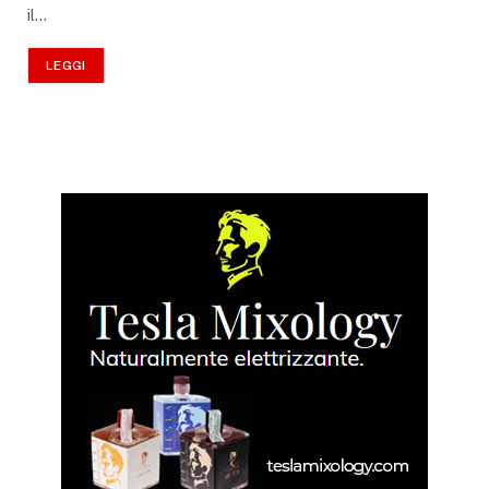
il…
LEGGI