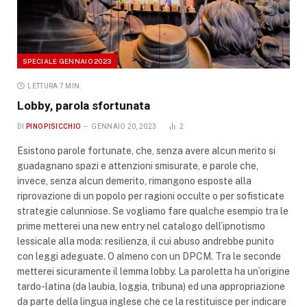
SPECIALE GENNAIO 2023
LETTURA 7 MIN.
Lobby, parola sfortunata
DI
PINO PISICCHIO
GENNAIO 20, 2023
2
Esistono parole fortunate, che, senza avere alcun merito si
guadagnano spazi e attenzioni smisurate, e parole che,
invece, senza alcun demerito, rimangono esposte alla
riprovazione di un popolo per ragioni occulte o per sofisticate
strategie calunniose. Se vogliamo fare qualche esempio tra le
prime metterei una new entry nel catalogo dell’ipnotismo
lessicale alla moda: resilienza, il cui abuso andrebbe punito
con leggi adeguate. O almeno con un DPCM. Tra le seconde
metterei sicuramente il lemma lobby. La paroletta ha un’origine
tardo-latina (da laubia, loggia, tribuna) ed una appropriazione
da parte della lingua inglese che ce la restituisce per indicare