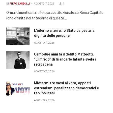
DI
PIERO SANDULLI
AGOSTO 7, 2026
1
Ormai dimenticata la legge costituzionale su Roma Capitale
(che è finita nel tritacarne di questa…
L’inferno a terra: lo Stato calpesta la
dignità delle persone
AGOSTO 7, 2026
Centodue anni fa il delitto Matteotti.
“L’Intrigo” di Giancarlo Infante svela i
retroscena
AGOSTO 7, 2026
Midterm: tre mesi al voto, opposti
estremismi penalizzano democratici e
repubblicani
AGOSTO 5, 2026