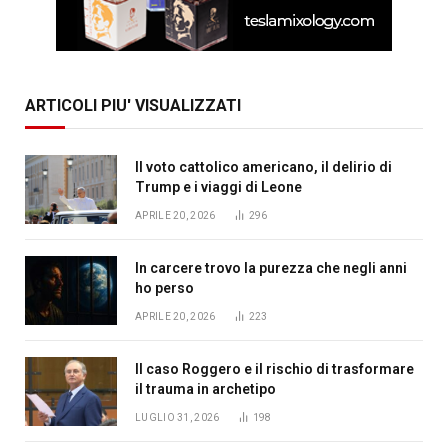
ARTICOLI PIU' VISUALIZZATI
Il voto cattolico americano, il delirio di
Trump e i viaggi di Leone
APRILE 20, 2026
296
In carcere trovo la purezza che negli anni
ho perso
APRILE 20, 2026
223
Il caso Roggero e il rischio di trasformare
il trauma in archetipo
LUGLIO 31, 2026
198