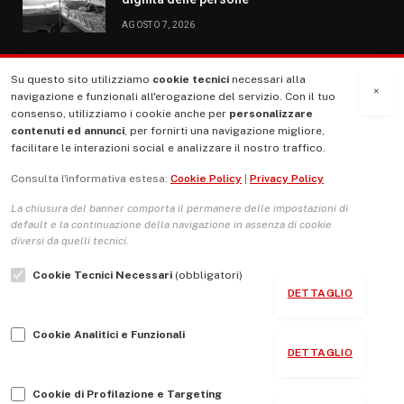
AGOSTO 7, 2026
Su questo sito utilizziamo
cookie tecnici
necessari alla
MENU
×
navigazione e funzionali all'erogazione del servizio. Con il tuo
consenso, utilizziamo i cookie anche per
personalizzare
contenuti ed annunci
, per fornirti una navigazione migliore,
La Nostra Storia
facilitare le interazioni social e analizzare il nostro traffico.
La governance del sito giornale TUTTI Europa ventitrenta
Consulta l'informativa estesa:
Cookie Policy
|
Privacy Policy
Comitato promotore
La chiusura del banner comporta il permanere delle impostazioni di
Le Copertine
default e la continuazione della navigazione in assenza di cookie
diversi da quelli tecnici.
L’Associazione
Cookie Tecnici Necessari
(obbligatori)
Indirizzo Socio Politico Culturale
DETTAGLIO
Cambio di passo
Cookie Analitici e Funzionali
Guida per le autrici e gli autori
DETTAGLIO
Contatti
Cookie di Profilazione e Targeting