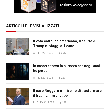
ARTICOLI PIU' VISUALIZZATI
Il voto cattolico americano, il delirio di
Trump e i viaggi di Leone
APRILE 20, 2026
296
In carcere trovo la purezza che negli anni
ho perso
APRILE 20, 2026
223
Il caso Roggero e il rischio di trasformare
il trauma in archetipo
LUGLIO 31, 2026
198