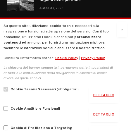
AGOSTO 7, 2026
Su questo sito utilizziamo
cookie tecnici
necessari alla
MENU
×
navigazione e funzionali all'erogazione del servizio. Con il tuo
consenso, utilizziamo i cookie anche per
personalizzare
contenuti ed annunci
, per fornirti una navigazione migliore,
La Nostra Storia
facilitare le interazioni social e analizzare il nostro traffico.
La governance del sito giornale TUTTI Europa ventitrenta
Consulta l'informativa estesa:
Cookie Policy
|
Privacy Policy
Comitato promotore
La chiusura del banner comporta il permanere delle impostazioni di
Le Copertine
default e la continuazione della navigazione in assenza di cookie
diversi da quelli tecnici.
L’Associazione
Cookie Tecnici Necessari
(obbligatori)
Indirizzo Socio Politico Culturale
DETTAGLIO
Cambio di passo
Cookie Analitici e Funzionali
Guida per le autrici e gli autori
DETTAGLIO
Contatti
Cookie di Profilazione e Targeting