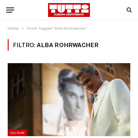
»
Home
Posts Tagged "Alba Rohrwacher"
FILTRO:
ALBA ROHRWACHER
CULTURE