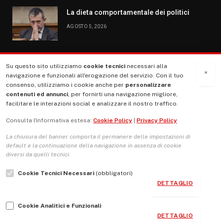
La dieta comportamentale dei politici
AGOSTO 5, 2026
Su questo sito utilizziamo
cookie tecnici
necessari alla
MENU
×
navigazione e funzionali all'erogazione del servizio. Con il tuo
consenso, utilizziamo i cookie anche per
personalizzare
contenuti ed annunci
, per fornirti una navigazione migliore,
La Nostra Storia
facilitare le interazioni social e analizzare il nostro traffico.
La governance del sito giornale TUTTI Europa ventitrenta
Consulta l'informativa estesa:
Cookie Policy
|
Privacy Policy
Comitato promotore
La chiusura del banner comporta il permanere delle impostazioni di
Le Copertine
default e la continuazione della navigazione in assenza di cookie
diversi da quelli tecnici.
L’Associazione
Cookie Tecnici Necessari
(obbligatori)
Indirizzo Socio Politico Culturale
DETTAGLIO
Cambio di passo
Cookie Analitici e Funzionali
Guida per le autrici e gli autori
DETTAGLIO