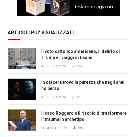
ARTICOLI PIU' VISUALIZZATI
Il voto cattolico americano, il delirio di
Trump e i viaggi di Leone
APRILE 20, 2026
296
In carcere trovo la purezza che negli anni
ho perso
APRILE 20, 2026
223
Il caso Roggero e il rischio di trasformare
il trauma in archetipo
LUGLIO 31, 2026
198