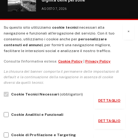
AGOSTO 7, 2026
Su questo sito utilizziamo
cookie tecnici
necessari alla
MENU
×
navigazione e funzionali all'erogazione del servizio. Con il tuo
consenso, utilizziamo i cookie anche per
personalizzare
contenuti ed annunci
, per fornirti una navigazione migliore,
La Nostra Storia
facilitare le interazioni social e analizzare il nostro traffico.
La governance del sito giornale TUTTI Europa ventitrenta
Consulta l'informativa estesa:
Cookie Policy
|
Privacy Policy
Comitato promotore
La chiusura del banner comporta il permanere delle impostazioni di
Le Copertine
default e la continuazione della navigazione in assenza di cookie
diversi da quelli tecnici.
L’Associazione
Cookie Tecnici Necessari
(obbligatori)
Indirizzo Socio Politico Culturale
DETTAGLIO
Cambio di passo
Cookie Analitici e Funzionali
Guida per le autrici e gli autori
DETTAGLIO
Contatti
Cookie di Profilazione e Targeting