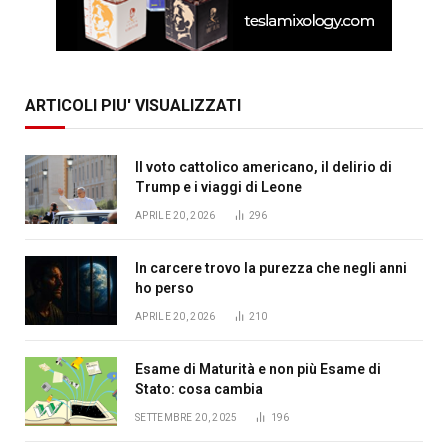
ARTICOLI PIU' VISUALIZZATI
Il voto cattolico americano, il delirio di
Trump e i viaggi di Leone
APRILE 20, 2026
296
In carcere trovo la purezza che negli anni
ho perso
APRILE 20, 2026
210
Esame di Maturità e non più Esame di
Stato: cosa cambia
SETTEMBRE 20, 2025
196