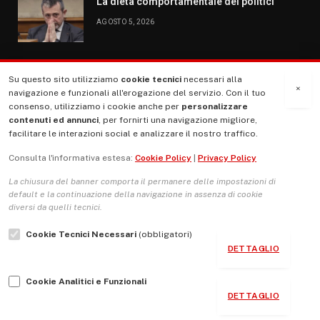
La dieta comportamentale dei politici
AGOSTO 5, 2026
Su questo sito utilizziamo
cookie tecnici
necessari alla
MENU
×
navigazione e funzionali all'erogazione del servizio. Con il tuo
consenso, utilizziamo i cookie anche per
personalizzare
contenuti ed annunci
, per fornirti una navigazione migliore,
La Nostra Storia
facilitare le interazioni social e analizzare il nostro traffico.
La governance del sito giornale TUTTI Europa ventitrenta
Consulta l'informativa estesa:
Cookie Policy
|
Privacy Policy
Comitato promotore
La chiusura del banner comporta il permanere delle impostazioni di
Le Copertine
default e la continuazione della navigazione in assenza di cookie
diversi da quelli tecnici.
L’Associazione
Cookie Tecnici Necessari
(obbligatori)
Indirizzo Socio Politico Culturale
DETTAGLIO
Cambio di passo
Cookie Analitici e Funzionali
Guida per le autrici e gli autori
DETTAGLIO
Contatti