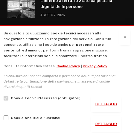
L’inferno a terra: lo Stato calpesta la
dignità delle persone
AGOSTO 7, 2026
Su questo sito utilizziamo
cookie tecnici
necessari alla
MENU
×
navigazione e funzionali all'erogazione del servizio. Con il tuo
consenso, utilizziamo i cookie anche per
personalizzare
contenuti ed annunci
, per fornirti una navigazione migliore,
La Nostra Storia
facilitare le interazioni social e analizzare il nostro traffico.
La governance del sito giornale TUTTI Europa ventitrenta
Consulta l'informativa estesa:
Cookie Policy
|
Privacy Policy
Comitato promotore
La chiusura del banner comporta il permanere delle impostazioni di
Le Copertine
default e la continuazione della navigazione in assenza di cookie
diversi da quelli tecnici.
L’Associazione
Cookie Tecnici Necessari
(obbligatori)
Indirizzo Socio Politico Culturale
DETTAGLIO
Cambio di passo
Cookie Analitici e Funzionali
Guida per le autrici e gli autori
DETTAGLIO
Contatti