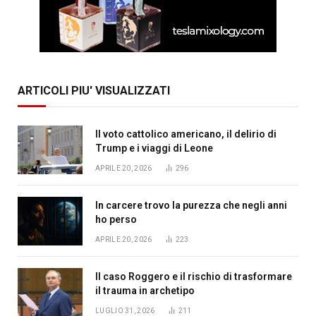
ARTICOLI PIU' VISUALIZZATI
Il voto cattolico americano, il delirio di
Trump e i viaggi di Leone
APRILE 20, 2026
296
In carcere trovo la purezza che negli anni
ho perso
APRILE 20, 2026
223
Il caso Roggero e il rischio di trasformare
il trauma in archetipo
LUGLIO 31, 2026
211