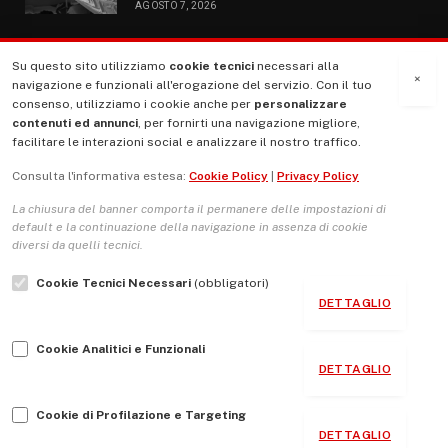
AGOSTO 7, 2026
Su questo sito utilizziamo
cookie tecnici
necessari alla
MENU
×
navigazione e funzionali all'erogazione del servizio. Con il tuo
consenso, utilizziamo i cookie anche per
personalizzare
contenuti ed annunci
, per fornirti una navigazione migliore,
La Nostra Storia
facilitare le interazioni social e analizzare il nostro traffico.
La governance del sito giornale TUTTI Europa ventitrenta
Consulta l'informativa estesa:
Cookie Policy
|
Privacy Policy
Comitato promotore
La chiusura del banner comporta il permanere delle impostazioni di
Le Copertine
default e la continuazione della navigazione in assenza di cookie
diversi da quelli tecnici.
L’Associazione
Cookie Tecnici Necessari
(obbligatori)
Indirizzo Socio Politico Culturale
DETTAGLIO
Cambio di passo
Cookie Analitici e Funzionali
Guida per le autrici e gli autori
DETTAGLIO
Contatti
Cookie di Profilazione e Targeting
DETTAGLIO