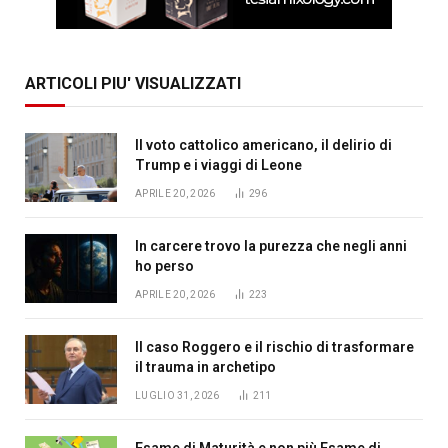
ARTICOLI PIU' VISUALIZZATI
Il voto cattolico americano, il delirio di
Trump e i viaggi di Leone
APRILE 20, 2026
296
In carcere trovo la purezza che negli anni
ho perso
APRILE 20, 2026
223
Il caso Roggero e il rischio di trasformare
il trauma in archetipo
LUGLIO 31, 2026
211
Esame di Maturità e non più Esame di