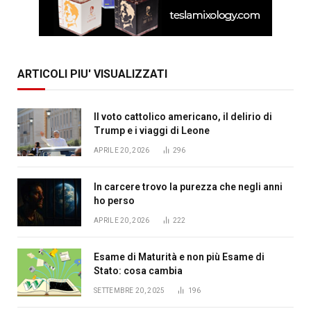
ARTICOLI PIU' VISUALIZZATI
Il voto cattolico americano, il delirio di
Trump e i viaggi di Leone
APRILE 20, 2026
296
In carcere trovo la purezza che negli anni
ho perso
APRILE 20, 2026
222
Esame di Maturità e non più Esame di
Stato: cosa cambia
SETTEMBRE 20, 2025
196