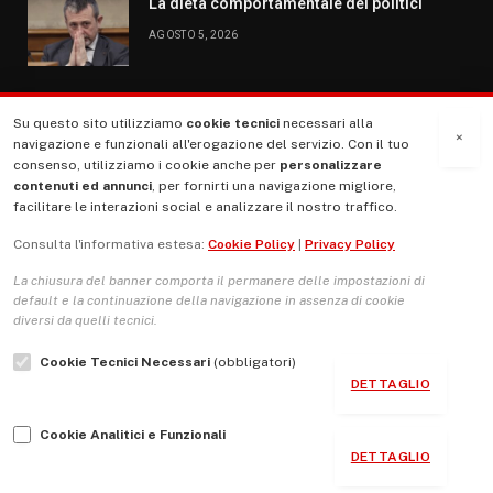
La dieta comportamentale dei politici
AGOSTO 5, 2026
Su questo sito utilizziamo
cookie tecnici
necessari alla
MENU
×
navigazione e funzionali all'erogazione del servizio. Con il tuo
consenso, utilizziamo i cookie anche per
personalizzare
contenuti ed annunci
, per fornirti una navigazione migliore,
La Nostra Storia
facilitare le interazioni social e analizzare il nostro traffico.
La governance del sito giornale TUTTI Europa ventitrenta
Consulta l'informativa estesa:
Cookie Policy
|
Privacy Policy
Comitato promotore
La chiusura del banner comporta il permanere delle impostazioni di
Le Copertine
default e la continuazione della navigazione in assenza di cookie
diversi da quelli tecnici.
L’Associazione
Cookie Tecnici Necessari
(obbligatori)
Indirizzo Socio Politico Culturale
DETTAGLIO
Cambio di passo
Cookie Analitici e Funzionali
Guida per le autrici e gli autori
DETTAGLIO
Contatti