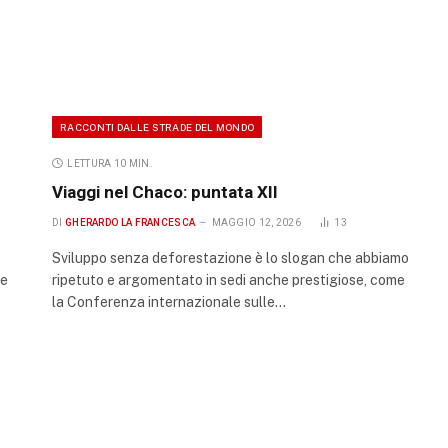
RACCONTI DALLE STRADE DEL MONDO
LETTURA 10 MIN.
Viaggi nel Chaco: puntata XII
DI
GHERARDO LA FRANCESCA
MAGGIO 12, 2026
13
Sviluppo senza deforestazione è lo slogan che abbiamo
 e
ripetuto e argomentato in sedi anche prestigiose, come
la Conferenza internazionale sulle…