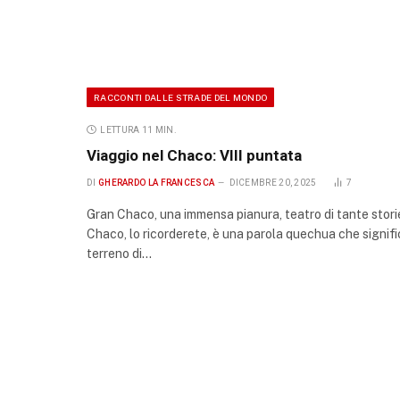
RACCONTI DALLE STRADE DEL MONDO
LETTURA 11 MIN.
Viaggio nel Chaco: VIII puntata
DI
GHERARDO LA FRANCESCA
DICEMBRE 20, 2025
7
Gran Chaco, una immensa pianura, teatro di tante stori
Chaco, lo ricorderete, è una parola quechua che signif
terreno di…