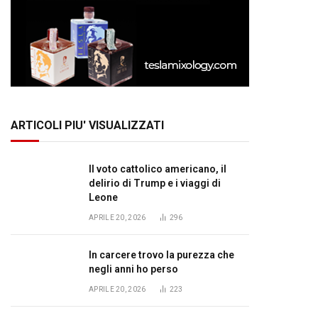
ARTICOLI PIU' VISUALIZZATI
Il voto cattolico americano, il
delirio di Trump e i viaggi di
Leone
APRILE 20, 2026
296
In carcere trovo la purezza che
negli anni ho perso
APRILE 20, 2026
223