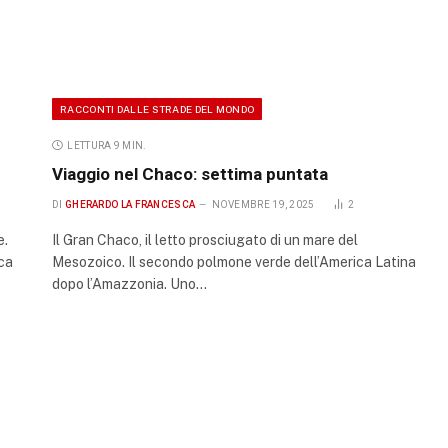
RACCONTI DALLE STRADE DEL MONDO
LETTURA 9 MIN.
Viaggio nel Chaco: settima puntata
DI
GHERARDO LA FRANCESCA
NOVEMBRE 19, 2025
2
e.
Il Gran Chaco, il letto prosciugato di un mare del
ica
Mesozoico. Il secondo polmone verde dell’America Latina
dopo l’Amazzonia. Uno…