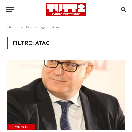
»
Home
Posts Tagged "Atac"
FILTRO:
ATAC
STRONCATURE