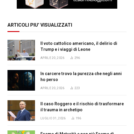
ARTICOLI PIU' VISUALIZZATI
Il voto cattolico americano, il delirio di
Trump e i viaggi di Leone
APRILE 20, 2026
296
In carcere trovo la purezza che negli anni
ho perso
APRILE 20, 2026
223
Il caso Roggero e il rischio di trasformare
il trauma in archetipo
LUGLIO 31, 2026
196
Esame di Maturità e non più Esame di