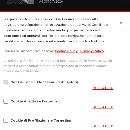
AGOSTO 7, 2026
Su questo sito utilizziamo
cookie tecnici
necessari alla
MENU
×
navigazione e funzionali all'erogazione del servizio. Con il tuo
consenso, utilizziamo i cookie anche per
personalizzare
contenuti ed annunci
, per fornirti una navigazione migliore,
La Nostra Storia
facilitare le interazioni social e analizzare il nostro traffico.
La governance del sito giornale TUTTI Europa ventitrenta
Consulta l'informativa estesa:
Cookie Policy
|
Privacy Policy
Comitato promotore
La chiusura del banner comporta il permanere delle impostazioni di
Le Copertine
default e la continuazione della navigazione in assenza di cookie
diversi da quelli tecnici.
L’Associazione
Cookie Tecnici Necessari
(obbligatori)
Indirizzo Socio Politico Culturale
DETTAGLIO
Cambio di passo
Cookie Analitici e Funzionali
Guida per le autrici e gli autori
DETTAGLIO
Contatti
Cookie di Profilazione e Targeting
DETTAGLIO