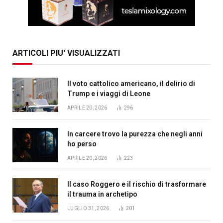
ARTICOLI PIU' VISUALIZZATI
Il voto cattolico americano, il delirio di
Trump e i viaggi di Leone
APRILE 20, 2026
296
In carcere trovo la purezza che negli anni
ho perso
APRILE 20, 2026
223
Il caso Roggero e il rischio di trasformare
il trauma in archetipo
LUGLIO 31, 2026
201