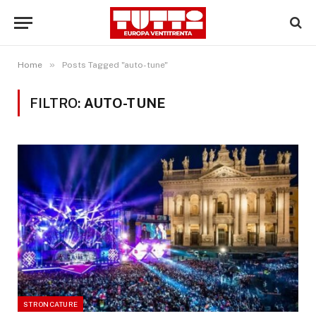
»
Home
Posts Tagged "auto-tune"
FILTRO:
AUTO-TUNE
STRONCATURE