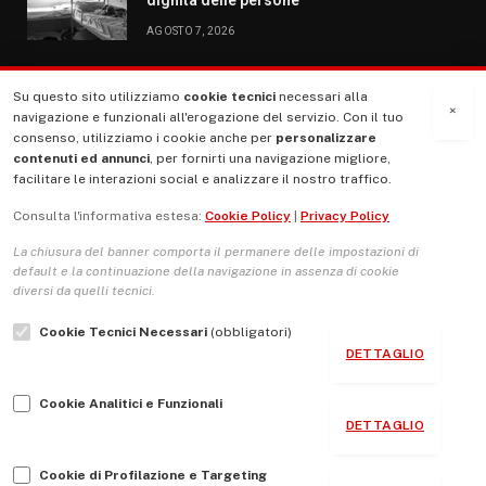
AGOSTO 7, 2026
Su questo sito utilizziamo
cookie tecnici
necessari alla
MENU
×
navigazione e funzionali all'erogazione del servizio. Con il tuo
consenso, utilizziamo i cookie anche per
personalizzare
contenuti ed annunci
, per fornirti una navigazione migliore,
La Nostra Storia
facilitare le interazioni social e analizzare il nostro traffico.
La governance del sito giornale TUTTI Europa ventitrenta
Consulta l'informativa estesa:
Cookie Policy
|
Privacy Policy
Comitato promotore
La chiusura del banner comporta il permanere delle impostazioni di
Le Copertine
default e la continuazione della navigazione in assenza di cookie
diversi da quelli tecnici.
L’Associazione
Cookie Tecnici Necessari
(obbligatori)
Indirizzo Socio Politico Culturale
DETTAGLIO
Cambio di passo
Cookie Analitici e Funzionali
Guida per le autrici e gli autori
DETTAGLIO
Contatti
Cookie di Profilazione e Targeting