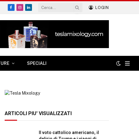
LOGIN
Facebook
Instagram
LinkedIn
TURE
SPECIALI
ARTICOLI PIU' VISUALIZZATI
Il voto cattolico americano, il
delirio di Trump e i viaggi di