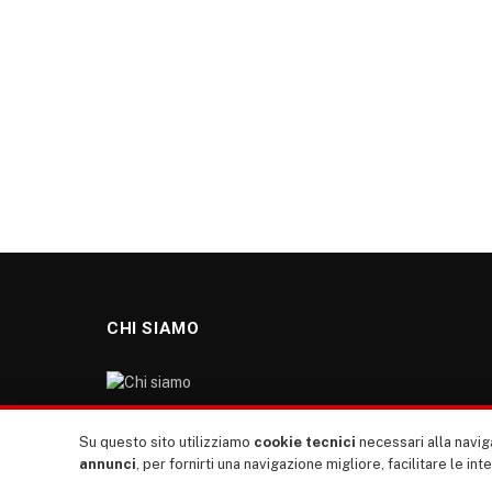
CHI SIAMO
“TUTTI europa ventitrenta” non nasce dal nulla. Il
Su questo sito utilizziamo
cookie tecnici
necessari alla naviga
nostro sito giornale è l’erede di “TUTTI”: giornale
annunci
, per fornirti una navigazione migliore, facilitare le int
giovanile europeista terzomondista indipendente degli