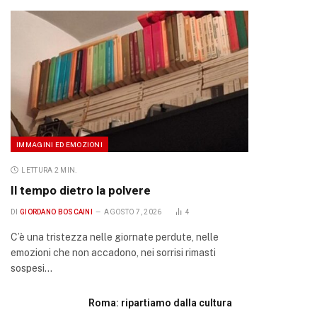
IMMAGINI ED EMOZIONI
LETTURA 2 MIN.
Il tempo dietro la polvere
DI
GIORDANO BOSCAINI
AGOSTO 7, 2026
4
C’è una tristezza nelle giornate perdute, nelle
emozioni che non accadono, nei sorrisi rimasti
sospesi…
Roma: ripartiamo dalla cultura