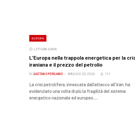
EUROPA
LETTURA 6 MIN.
L’Europa nella trappola energetica per la cris
iraniana e il prezzo del petrolio
DI
GAETANO PERGAMO
MAGGIO 20, 2026
111
La crisi petrolifera, innescata dall’attacco all’Iran, ha
evidenziato una volta di più la fragilità del sistema
energetico nazionale ed europeo.…