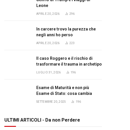
Leone
APRILE 20, 2026
296
In carcere trovo la purezza che
negli anni ho perso
APRILE 20, 2026
223
Il caso Roggero e il rischio di
trasformare il trauma in archetipo
LUGLIO 31, 2026
196
Esame di Maturità e non più
Esame di Stato: cosa cambia
SETTEMBRE 20, 2025
196
ULTIMI ARTICOLI - Da non Perdere