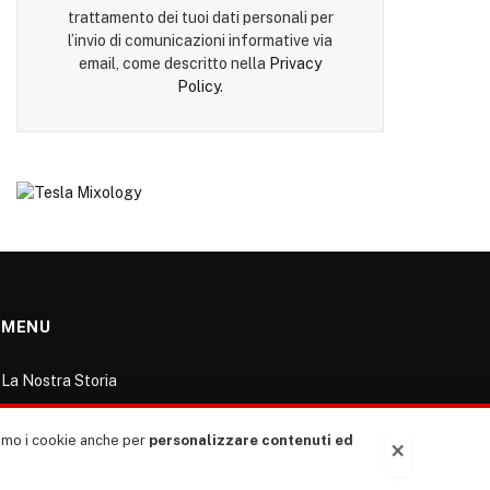
trattamento dei tuoi dati personali per
l’invio di comunicazioni informative via
email, come descritto nella
Privacy
Policy
.
MENU
La Nostra Storia
La governance del sito giornale TUTTI Europa
ventitrenta
ziamo i cookie anche per
personalizzare contenuti ed
×
Comitato promotore