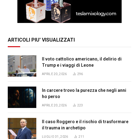
ARTICOLI PIU' VISUALIZZATI
Il voto cattolico americano, il delirio di
Trump e i viaggi di Leone
APRILE 20, 2026
296
In carcere trovo la purezza che negli anni
ho perso
APRILE 20, 2026
223
Il caso Roggero e il rischio di trasformare
il trauma in archetipo
LUGLIO 31, 2026
211