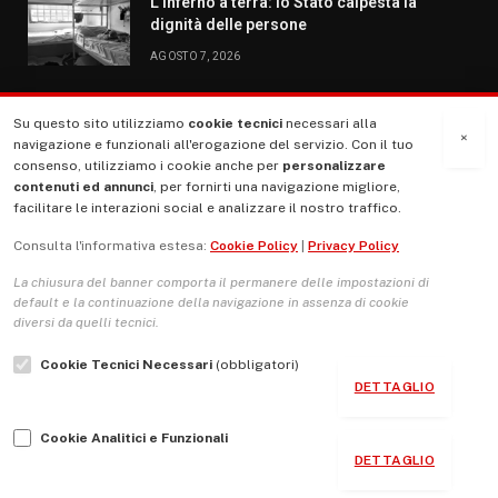
L’inferno a terra: lo Stato calpesta la
dignità delle persone
AGOSTO 7, 2026
Su questo sito utilizziamo
cookie tecnici
necessari alla
MENU
×
navigazione e funzionali all'erogazione del servizio. Con il tuo
consenso, utilizziamo i cookie anche per
personalizzare
contenuti ed annunci
, per fornirti una navigazione migliore,
La Nostra Storia
facilitare le interazioni social e analizzare il nostro traffico.
La governance del sito giornale TUTTI Europa ventitrenta
Consulta l'informativa estesa:
Cookie Policy
|
Privacy Policy
Comitato promotore
La chiusura del banner comporta il permanere delle impostazioni di
Le Copertine
default e la continuazione della navigazione in assenza di cookie
diversi da quelli tecnici.
L’Associazione
Cookie Tecnici Necessari
(obbligatori)
Indirizzo Socio Politico Culturale
DETTAGLIO
Cambio di passo
Cookie Analitici e Funzionali
Guida per le autrici e gli autori
DETTAGLIO
Contatti