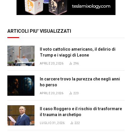
ARTICOLI PIU' VISUALIZZATI
Il voto cattolico americano, il delirio di
Trump e i viaggi di Leone
APRILE 20, 2026
296
In carcere trovo la purezza che negli anni
ho perso
APRILE 20, 2026
223
Il caso Roggero e il rischio di trasformare
il trauma in archetipo
LUGLIO 31, 2026
222