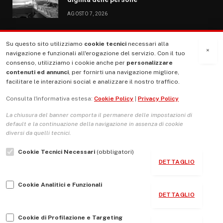
AGOSTO 7, 2026
Su questo sito utilizziamo
cookie tecnici
necessari alla
MENU
×
navigazione e funzionali all'erogazione del servizio. Con il tuo
consenso, utilizziamo i cookie anche per
personalizzare
contenuti ed annunci
, per fornirti una navigazione migliore,
La Nostra Storia
facilitare le interazioni social e analizzare il nostro traffico.
La governance del sito giornale TUTTI Europa ventitrenta
Consulta l'informativa estesa:
Cookie Policy
|
Privacy Policy
Comitato promotore
La chiusura del banner comporta il permanere delle impostazioni di
Le Copertine
default e la continuazione della navigazione in assenza di cookie
diversi da quelli tecnici.
L’Associazione
Cookie Tecnici Necessari
(obbligatori)
Indirizzo Socio Politico Culturale
DETTAGLIO
Cambio di passo
Cookie Analitici e Funzionali
Guida per le autrici e gli autori
DETTAGLIO
Contatti
Cookie di Profilazione e Targeting