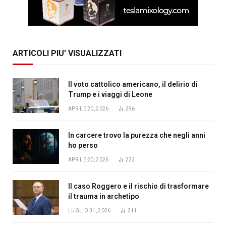
ARTICOLI PIU' VISUALIZZATI
Il voto cattolico americano, il delirio di
Trump e i viaggi di Leone
APRILE 20, 2026
296
In carcere trovo la purezza che negli anni
ho perso
APRILE 20, 2026
223
Il caso Roggero e il rischio di trasformare
il trauma in archetipo
LUGLIO 31, 2026
211