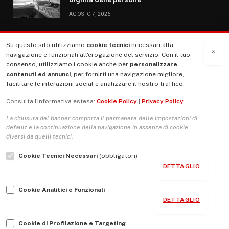
AGOSTO 7, 2026
Su questo sito utilizziamo
cookie tecnici
necessari alla
MENU
×
navigazione e funzionali all'erogazione del servizio. Con il tuo
consenso, utilizziamo i cookie anche per
personalizzare
contenuti ed annunci
, per fornirti una navigazione migliore,
La Nostra Storia
facilitare le interazioni social e analizzare il nostro traffico.
La governance del sito giornale TUTTI Europa ventitrenta
Consulta l'informativa estesa:
Cookie Policy
|
Privacy Policy
Comitato promotore
La chiusura del banner comporta il permanere delle impostazioni di
Le Copertine
default e la continuazione della navigazione in assenza di cookie
diversi da quelli tecnici.
L’Associazione
Cookie Tecnici Necessari
(obbligatori)
Indirizzo Socio Politico Culturale
DETTAGLIO
Cambio di passo
Cookie Analitici e Funzionali
Guida per le autrici e gli autori
DETTAGLIO
Contatti
Cookie di Profilazione e Targeting