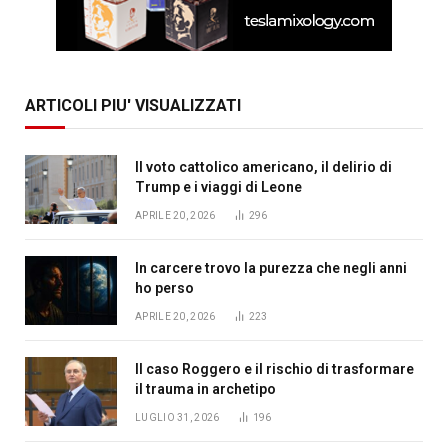
ARTICOLI PIU' VISUALIZZATI
Il voto cattolico americano, il delirio di
Trump e i viaggi di Leone
APRILE 20, 2026
296
In carcere trovo la purezza che negli anni
ho perso
APRILE 20, 2026
223
Il caso Roggero e il rischio di trasformare
il trauma in archetipo
LUGLIO 31, 2026
196