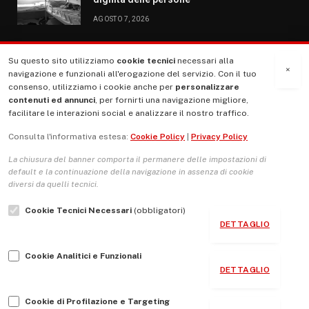
AGOSTO 7, 2026
Su questo sito utilizziamo
cookie tecnici
necessari alla
MENU
×
navigazione e funzionali all'erogazione del servizio. Con il tuo
consenso, utilizziamo i cookie anche per
personalizzare
contenuti ed annunci
, per fornirti una navigazione migliore,
La Nostra Storia
facilitare le interazioni social e analizzare il nostro traffico.
La governance del sito giornale TUTTI Europa ventitrenta
Consulta l'informativa estesa:
Cookie Policy
|
Privacy Policy
Comitato promotore
La chiusura del banner comporta il permanere delle impostazioni di
Le Copertine
default e la continuazione della navigazione in assenza di cookie
diversi da quelli tecnici.
L’Associazione
Cookie Tecnici Necessari
(obbligatori)
Indirizzo Socio Politico Culturale
DETTAGLIO
Cambio di passo
Cookie Analitici e Funzionali
Guida per le autrici e gli autori
DETTAGLIO
Contatti
Cookie di Profilazione e Targeting