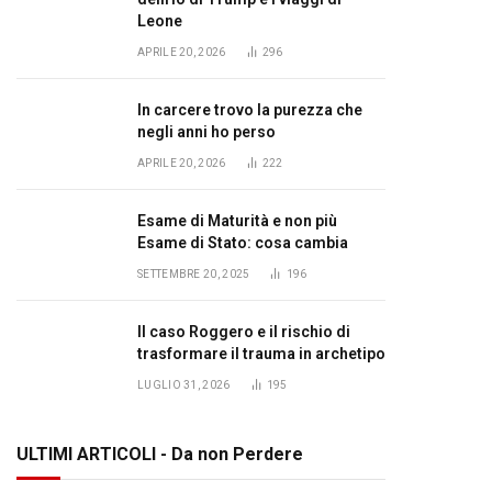
Leone
APRILE 20, 2026
296
In carcere trovo la purezza che
negli anni ho perso
APRILE 20, 2026
222
Esame di Maturità e non più
Esame di Stato: cosa cambia
SETTEMBRE 20, 2025
196
Il caso Roggero e il rischio di
trasformare il trauma in archetipo
LUGLIO 31, 2026
195
ULTIMI ARTICOLI - Da non Perdere