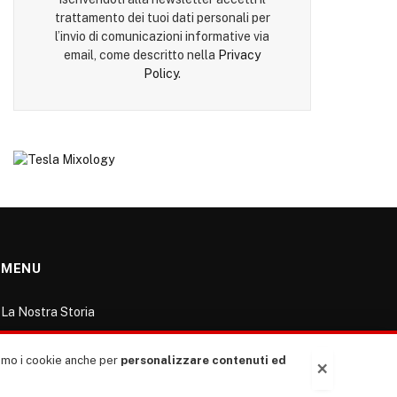
trattamento dei tuoi dati personali per
l’invio di comunicazioni informative via
email, come descritto nella
Privacy
Policy
.
MENU
La Nostra Storia
La governance del sito giornale TUTTI Europa
ventitrenta
ziamo i cookie anche per
personalizzare contenuti ed
×
Comitato promotore