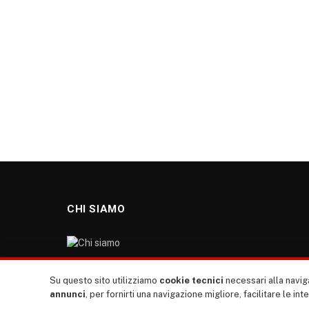
CHI SIAMO
“TUTTI europa ventitrenta” non nasce dal nulla. Il
Su questo sito utilizziamo
cookie tecnici
necessari alla naviga
nostro sito giornale è l’erede di “TUTTI”: giornale
annunci
, per fornirti una navigazione migliore, facilitare le int
giovanile europeista terzomondista indipendente degli