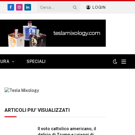
LOGIN
Facebook
Instagram
LinkedIn
TURA
SPECIALI
ARTICOLI PIU' VISUALIZZATI
Il voto cattolico americano, il
delirio di Trump e i viaggi di