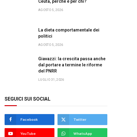
Ceuta, perché e per chi?
AGOSTO 5, 2026
La dieta comportamentale dei
politici
AGOSTO 5, 2026
Giavazzi: la crescita passa anche
dal portare a termine le riforme
del PNRR
LUGLIO 31, 2026
SEGUICI SUI SOCIAL
Facebook
Twitter
YouTube
WhatsApp