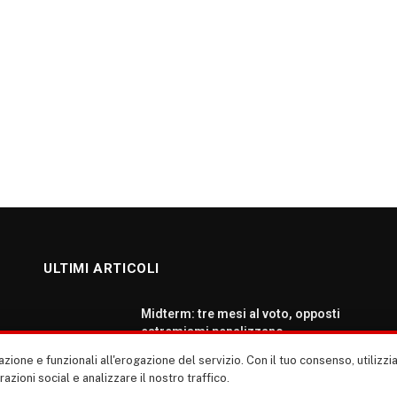
ULTIMI ARTICOLI
Midterm: tre mesi al voto, opposti
estremismi penalizzano
democratici e repubblicani
zione e funzionali all'erogazione del servizio. Con il tuo consenso, utiliz
AGOSTO 5, 2026
erazioni social e analizzare il nostro traffico.