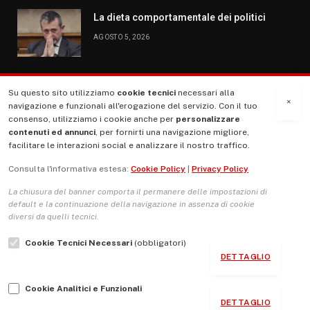
La dieta comportamentale dei politici
AGOSTO 5, 2026
Su questo sito utilizziamo
cookie tecnici
necessari alla
MENU
×
navigazione e funzionali all'erogazione del servizio. Con il tuo
consenso, utilizziamo i cookie anche per
personalizzare
contenuti ed annunci
, per fornirti una navigazione migliore,
La Nostra Storia
facilitare le interazioni social e analizzare il nostro traffico.
La governance del sito giornale TUTTI Europa ventitrenta
Consulta l'informativa estesa:
Cookie Policy
|
Privacy Policy
Comitato promotore
La chiusura del banner comporta il permanere delle impostazioni di
Le Copertine
default e la continuazione della navigazione in assenza di cookie
diversi da quelli tecnici.
L’Associazione
Cookie Tecnici Necessari
(obbligatori)
Indirizzo Socio Politico Culturale
DETTAGLIO
Cambio di passo
Cookie Analitici e Funzionali
Guida per le autrici e gli autori
DETTAGLIO