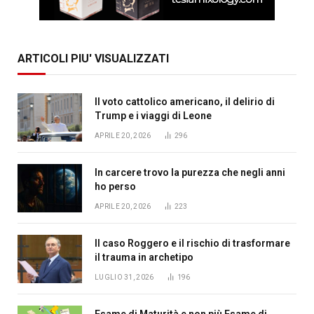
ARTICOLI PIU' VISUALIZZATI
Il voto cattolico americano, il delirio di
Trump e i viaggi di Leone
APRILE 20, 2026
296
In carcere trovo la purezza che negli anni
ho perso
APRILE 20, 2026
223
Il caso Roggero e il rischio di trasformare
il trauma in archetipo
LUGLIO 31, 2026
196
Esame di Maturità e non più Esame di