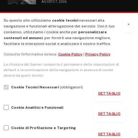
AGOSTO 7, 2026
Su questo sito utilizziamo
cookie tecnici
necessari alla
MENU
×
navigazione e funzionali all'erogazione del servizio. Con il tuo
consenso, utilizziamo i cookie anche per
personalizzare
contenuti ed annunci
, per fornirti una navigazione migliore,
La Nostra Storia
facilitare le interazioni social e analizzare il nostro traffico.
La governance del sito giornale TUTTI Europa ventitrenta
Consulta l'informativa estesa:
Cookie Policy
|
Privacy Policy
Comitato promotore
La chiusura del banner comporta il permanere delle impostazioni di
Le Copertine
default e la continuazione della navigazione in assenza di cookie
diversi da quelli tecnici.
L’Associazione
Cookie Tecnici Necessari
(obbligatori)
Indirizzo Socio Politico Culturale
DETTAGLIO
Cambio di passo
Cookie Analitici e Funzionali
Guida per le autrici e gli autori
DETTAGLIO
Contatti
Cookie di Profilazione e Targeting
DETTAGLIO