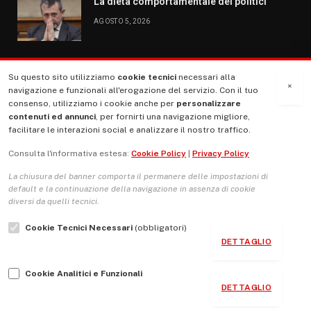
La dieta comportamentale dei politici
AGOSTO 5, 2026
Su questo sito utilizziamo
cookie tecnici
necessari alla
MENU
×
navigazione e funzionali all'erogazione del servizio. Con il tuo
consenso, utilizziamo i cookie anche per
personalizzare
contenuti ed annunci
, per fornirti una navigazione migliore,
La Nostra Storia
facilitare le interazioni social e analizzare il nostro traffico.
La governance del sito giornale TUTTI Europa ventitrenta
Consulta l'informativa estesa:
Cookie Policy
|
Privacy Policy
Comitato promotore
La chiusura del banner comporta il permanere delle impostazioni di
Le Copertine
default e la continuazione della navigazione in assenza di cookie
diversi da quelli tecnici.
L’Associazione
Cookie Tecnici Necessari
(obbligatori)
Indirizzo Socio Politico Culturale
DETTAGLIO
Cambio di passo
Cookie Analitici e Funzionali
Guida per le autrici e gli autori
DETTAGLIO
Contatti