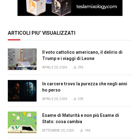
ARTICOLI PIU' VISUALIZZATI
Il voto cattolico americano, il delirio di
Trump e i viaggi di Leone
APRILE 20, 2026
295
In carcere trovo la purezza che negli anni
ho perso
APRILE 20, 2026
209
Esame di Maturità e non più Esame di
Stato: cosa cambia
SETTEMBRE 20, 2025
196