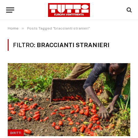
»
Home
Posts Tagged "braccianti stranieri"
FILTRO:
BRACCIANTI STRANIERI
DIRITTI