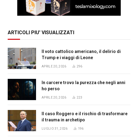
ARTICOLI PIU' VISUALIZZATI
Il voto cattolico americano, il delirio di
Trump e i viaggi di Leone
APRILE 20, 2026
296
In carcere trovo la purezza che negli anni
ho perso
APRILE 20, 2026
223
Il caso Roggero e il rischio di trasformare
il trauma in archetipo
LUGLIO 31, 2026
196