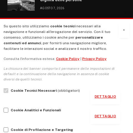
AGOSTO 7, 2026
Su questo sito utilizziamo
cookie tecnici
necessari alla
MENU
×
navigazione e funzionali all'erogazione del servizio. Con il tuo
consenso, utilizziamo i cookie anche per
personalizzare
contenuti ed annunci
, per fornirti una navigazione migliore,
La Nostra Storia
facilitare le interazioni social e analizzare il nostro traffico.
La governance del sito giornale TUTTI Europa ventitrenta
Consulta l'informativa estesa:
Cookie Policy
|
Privacy Policy
Comitato promotore
La chiusura del banner comporta il permanere delle impostazioni di
Le Copertine
default e la continuazione della navigazione in assenza di cookie
diversi da quelli tecnici.
L’Associazione
Cookie Tecnici Necessari
(obbligatori)
Indirizzo Socio Politico Culturale
DETTAGLIO
Cambio di passo
Cookie Analitici e Funzionali
Guida per le autrici e gli autori
DETTAGLIO
Contatti
Cookie di Profilazione e Targeting