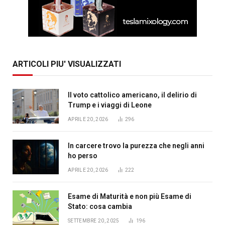
ARTICOLI PIU' VISUALIZZATI
Il voto cattolico americano, il delirio di
Trump e i viaggi di Leone
APRILE 20, 2026
296
In carcere trovo la purezza che negli anni
ho perso
APRILE 20, 2026
222
Esame di Maturità e non più Esame di
Stato: cosa cambia
SETTEMBRE 20, 2025
196