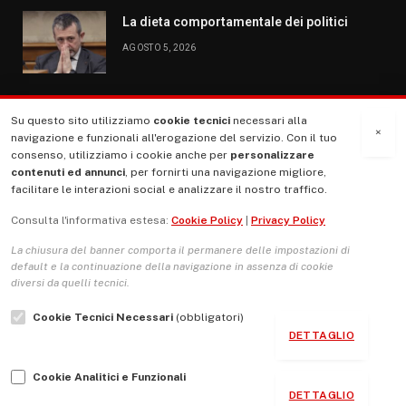
La dieta comportamentale dei politici
AGOSTO 5, 2026
Su questo sito utilizziamo
cookie tecnici
necessari alla
MENU
×
navigazione e funzionali all'erogazione del servizio. Con il tuo
consenso, utilizziamo i cookie anche per
personalizzare
contenuti ed annunci
, per fornirti una navigazione migliore,
La Nostra Storia
facilitare le interazioni social e analizzare il nostro traffico.
La governance del sito giornale TUTTI Europa ventitrenta
Consulta l'informativa estesa:
Cookie Policy
|
Privacy Policy
Comitato promotore
La chiusura del banner comporta il permanere delle impostazioni di
Le Copertine
default e la continuazione della navigazione in assenza di cookie
diversi da quelli tecnici.
L’Associazione
Cookie Tecnici Necessari
(obbligatori)
Indirizzo Socio Politico Culturale
DETTAGLIO
Cambio di passo
Cookie Analitici e Funzionali
Guida per le autrici e gli autori
DETTAGLIO