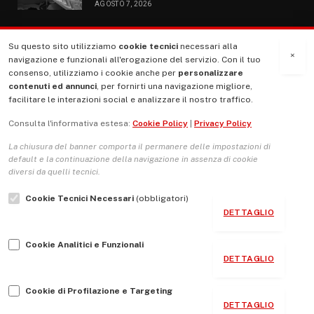
AGOSTO 7, 2026
Su questo sito utilizziamo
cookie tecnici
necessari alla
MENU
×
navigazione e funzionali all'erogazione del servizio. Con il tuo
consenso, utilizziamo i cookie anche per
personalizzare
contenuti ed annunci
, per fornirti una navigazione migliore,
La Nostra Storia
facilitare le interazioni social e analizzare il nostro traffico.
La governance del sito giornale TUTTI Europa ventitrenta
Consulta l'informativa estesa:
Cookie Policy
|
Privacy Policy
Comitato promotore
La chiusura del banner comporta il permanere delle impostazioni di
Le Copertine
default e la continuazione della navigazione in assenza di cookie
diversi da quelli tecnici.
L’Associazione
Cookie Tecnici Necessari
(obbligatori)
Indirizzo Socio Politico Culturale
DETTAGLIO
Cambio di passo
Cookie Analitici e Funzionali
Guida per le autrici e gli autori
DETTAGLIO
Contatti
Cookie di Profilazione e Targeting
DETTAGLIO