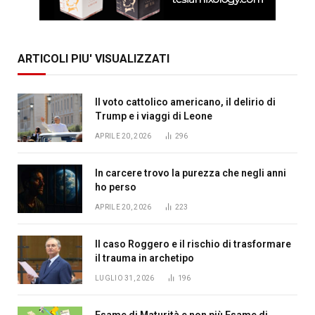
ARTICOLI PIU' VISUALIZZATI
Il voto cattolico americano, il delirio di
Trump e i viaggi di Leone
APRILE 20, 2026
296
In carcere trovo la purezza che negli anni
ho perso
APRILE 20, 2026
223
Il caso Roggero e il rischio di trasformare
il trauma in archetipo
LUGLIO 31, 2026
196
Esame di Maturità e non più Esame di